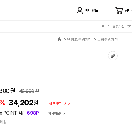
마이랜드
장바
로그인
회원가입
고
냉장고/주방가전
소형주방가전
,900
원
49,900
원
1%
34,202
원
혜택 모두보기
e.POINT 적립
698P
자세히보기
배송