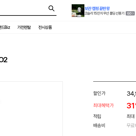
보관 캠핑 끝판왕
코슬리 15인치 무선 폴딩 선풍기
드Biz
가전렌탈
전시상품
O2
34
할인가
3
최대혜택가
적립
최대 
배송비
무료