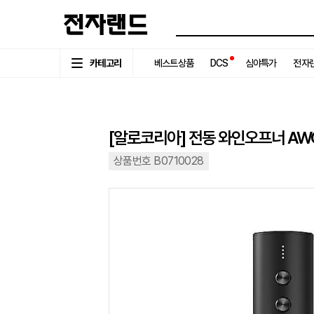
카테고리
베스트상품
DCS
심야특가
전자랜
[알로코리아] 전동 와인오프너 AW
상품번호 B0710028