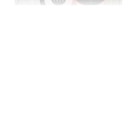
상품정보제공고시
품명 및 모델명
AS355NGNAM
KC 인증정보
XM070011-22079H
정격전압,소비전력
220V,60Hz
동일모델의 출시년월
2025-01
제조사(수입자)
LG전자
제조국
상세설명참조
크기,용량,형태
상세설명참조
공정거래위원회 고시 소비자분쟁해결기준에 준함