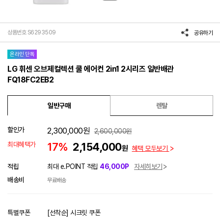
상품번호 S6293509
공유하기
온라인 단독
LG 휘센 오브제컬렉션 쿨 에어컨 2in1 2시리즈 일반배관
FQ18FC2EB2
일반구매
렌탈
할인가
2,300,000
원
2,600,000
원
최대혜택가
17%
2,154,000
원
혜택 모두보기
적립
최대 e.POINT 적립
46,000P
자세히보기
배송비
무료배송
특별쿠폰
[선착순] 시크릿 쿠폰