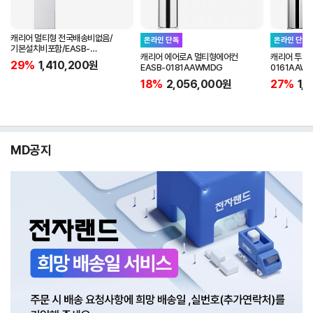
캐리어 멀티형 전국배송비없음/
온라인 단독
온라인 단독
기본설치비포함/EASB-
캐리어 에어로A 멀티형에어컨
캐리어 투인원 에어컨 
0181ZAWMDG
29%
1,410,200
원
EASB-0181AAWMDG
0161AA
무료배송 실
18%
2,056,000
원
27%
1,
MD공지