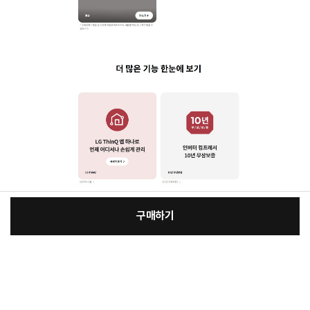
구매하기
:
본품
장
2,300,000원
선한청소 옵션추가
바
바
선택안함