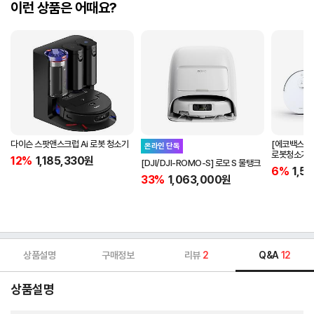
이런 상품은 어때요?
다이슨 스팟앤스크럽 Ai 로봇 청소기
[에코백스/T
온라인 단독
로봇청소기+
12%
1,185,330
원
[DJI/DJI-ROMO-S] 로모 S 물탱크
6%
1,5
33%
1,063,000
원
상품설명
구매정보
리뷰
2
Q&A
12
상품설명