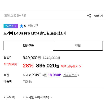
상품번호 S6294721
공유하기
리뷰
2
건
5
온라인 단독
드리미 L40s Pro Ultra 올인원 로봇청소기
일반구매
렌탈
할인가
949,000
원
1,249,000
원
최대혜택가
28%
895,020
원
혜택 모두보기
적립
최대 e.POINT 적립
18,980P
자세히보기
배송비
무료배송
카드혜택
카드사별 무이자 혜택 >