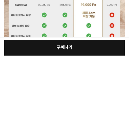
구매하기
:
본품
장
949,000원
총 상품 금액
949,000
원
바
바
구
로
니
구
매