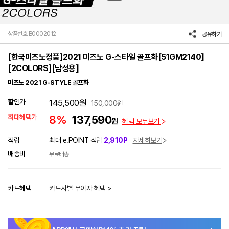
상품번호 B0002012
공유하기
[한국미즈노정품]2021 미즈노 G-스타일 골프화[51GM2140]
[2COLORS][남성용]
미즈노 2021 G-STYLE 골프화
할인가
145,500
원
150,000
원
최대혜택가
8%
137,590
원
혜택 모두보기
적립
최대 e.POINT 적립
2,910P
자세히보기
배송비
무료배송
카드혜택
카드사별 무이자 혜택 >