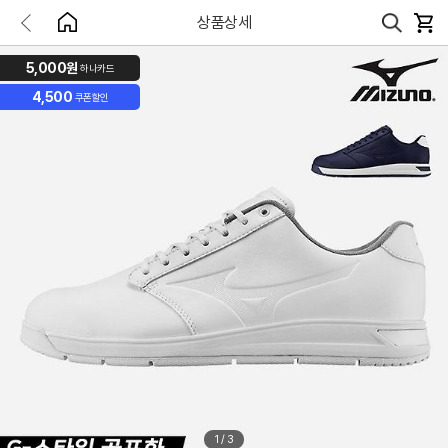
상품상세
5,000원
하나카드
4,500
쿠폰할인
1
/
3