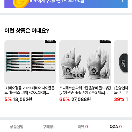
APP에서 구매하면
1
% 추가 적립
이런 상품은 어때요?
[캐비어정품]2023 캐비어 사이클론
조니헤르슨 파워그립 올양피 골프장갑
[한양인터내셔
트리플렉스 그립[7COLORS]
[남성 왼손 4장/여성 양손 2세트]
드라이버 헤
[라운드][39g/42g/46g/50g]
[화이트][케이스포함]
[HD-302]
5%
18,062
원
66%
27,088
원
39%
15
[R/S 토크]
상품설명
구매정보
리뷰
0
Q&A
0