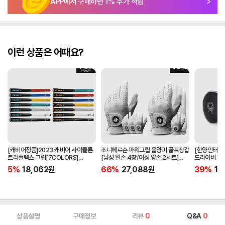
APP에서 구매하면
1
% 추가 적립
이런 상품은 어때요?
[캐비어정품]2023 캐비어 사이클론
조니헤르슨 파워그립 올양피 골프장갑
[한양인터내셔
트리플렉스 그립[7COLORS]
[남성 왼손 4장/여성 양손 2세트]
드라이버 헤
[라운드][39g/42g/46g/50g]
[화이트][케이스포함]
[HD-302]
5%
18,062
원
66%
27,088
원
39%
15
[R/S 토크]
상품설명
구매정보
리뷰
0
Q&A
0