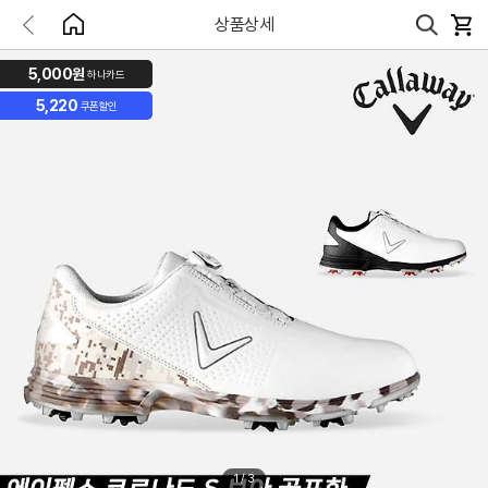
상품상세
5,000원
하나카드
5,220
쿠폰할인
1
/
3