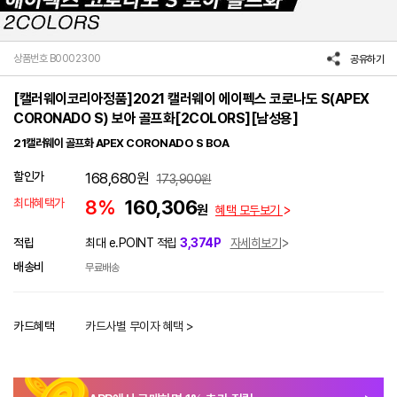
상품번호 B0002300
공유하기
[캘러웨이코리아정품]2021 캘러웨이 에이펙스 코로나도 S(APEX
CORONADO S) 보아 골프화[2COLORS][남성용]
21캘러웨이 골프화 APEX CORONADO S BOA
할인가
168,680
원
173,900
원
최대혜택가
8%
160,306
원
혜택 모두보기
적립
최대 e.POINT 적립
3,374P
자세히보기
배송비
무료배송
카드혜택
카드사별 무이자 혜택 >