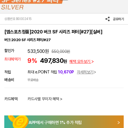
상품번호 B0002415
공유하기
[엠스포츠정품]2020 버크 SF 시리즈 퍼터[#27][실버]
버크 2020 SF 시리즈 퍼터/#27
할인가
533,500
원
550,000
원
최대혜택가
9%
497,830
원
혜택 모두보기
적립
최대 e.POINT 적립
10,670P
자세히보기
배송비
무료배송
카드혜택
카드사별 무이자 혜택 >
APP에서 구매하면
1
% 추가 적립