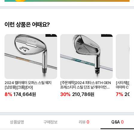
이런 상품은 어때요?
2024 캘러웨이 오퍼스 스틸 웨지
[주문제작]2024 피타스 8TH GEN
[시타채][오
[남성용][크롬][DG]
프레스티지 스틸 단조 낱개아이언
야마하 C`s
[남성용][4번][NSPRO950GH
[여성용][화이
8%
174,664
원
30%
210,786
원
7%
205
NEO]
ORIGINAL]
상품설명
구매정보
리뷰
0
Q&A
0