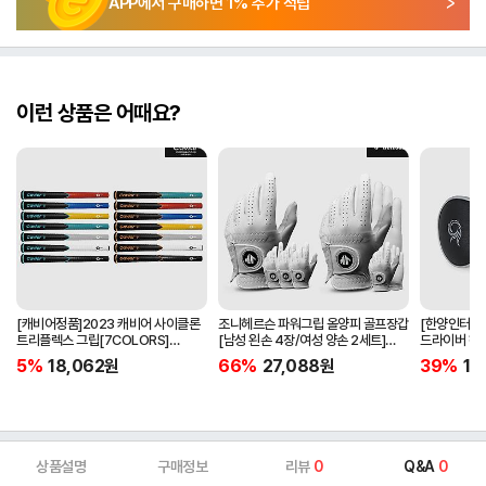
APP에서 구매하면
1
% 추가 적립
이런 상품은 어때요?
[캐비어정품]2023 캐비어 사이클론
조니헤르슨 파워그립 올양피 골프장갑
[한양인터내셔
트리플렉스 그립[7COLORS]
[남성 왼손 4장/여성 양손 2세트]
드라이버 헤
[라운드][39g/42g/46g/50g]
[화이트][케이스포함]
[HD-302]
5%
18,062
원
66%
27,088
원
39%
15
[R/S 토크]
상품설명
구매정보
리뷰
0
Q&A
0