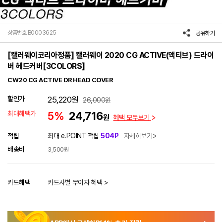
상품번호 B0003625
공유하기
[캘러웨이코리아정품] 캘러웨이 2020 CG ACTIVE(액티브) 드라이
버 헤드커버[3COLORS]
CW20 CG ACTIVE DR HEAD COVER
할인가
25,220
원
26,000
원
최대혜택가
5%
24,716
원
혜택 모두보기
적립
최대 e.POINT 적립
504P
자세히보기
배송비
3,500원
카드혜택
카드사별 무이자 혜택 >