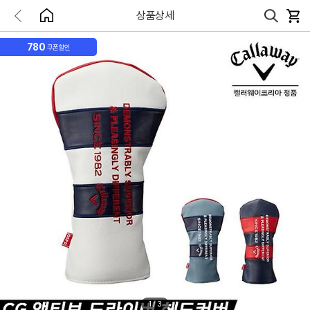
상품상세
780
쿠폰할인
1
/
3