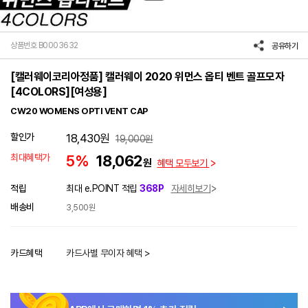
상품번호 B0003632
공유하기
[캘러웨이코리아정품] 캘러웨이 2020 위먼스 옵티 벤트 골프모자
[4COLORS][여성용]
CW20 WOMENS OPTI VENT CAP
할인가
18,430
원
19,000
원
최대혜택가
5%
18,062
원
혜택 모두보기
적립
최대 e.POINT 적립
368P
자세히보기
배송비
3,500원
카드혜택
카드사별 무이자 혜택 >