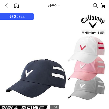
상품상세
570
쿠폰할인
1
/
3