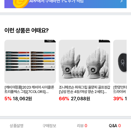
APP에서 구매하면
1
% 추가 적립
이런 상품은 어때요?
[캐비어정품]2023 캐비어 사이클론
조니헤르슨 파워그립 올양피 골프장갑
[한양인터내셔
트리플렉스 그립[7COLORS]
[남성 왼손 4장/여성 양손 2세트]
드라이버 헤
[라운드][39g/42g/46g/50g]
[화이트][케이스포함]
[HD-302]
5%
18,062
원
66%
27,088
원
39%
15
[R/S 토크]
상품설명
구매정보
리뷰
0
Q&A
0