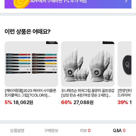
APP에서 구매하면
1
% 추가 적립
이런 상품은 어때요?
[캐비어정품]2023 캐비어 사이클론
조니헤르슨 파워그립 올양피 골프장갑
[한양인터내셔
트리플렉스 그립[7COLORS]
[남성 왼손 4장/여성 양손 2세트]
드라이버 헤
[라운드][39g/42g/46g/50g]
[화이트][케이스포함]
[HD-302]
5%
18,062
원
66%
27,088
원
39%
15
[R/S 토크]
상품설명
구매정보
리뷰
0
Q&A
0