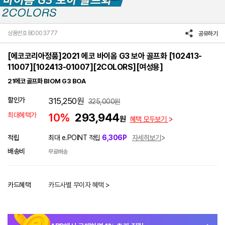
상품번호 B0003777
공유하기
[에코코리아정품]2021 에코 바이옴 G3 보아 골프화 [102413-
11007][102413-01007][2COLORS][여성용]
21에코 골프화 BIOM G3 BOA
할인가
315,250
원
325,000
원
최대혜택가
10%
293,944
원
혜택 모두보기
적립
최대 e.POINT 적립
6,306P
자세히보기
배송비
무료배송
카드혜택
카드사별 무이자 혜택 >