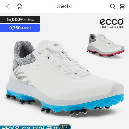
상품상세
15,000원
하나카드
9,750
쿠폰할인
1
/
3