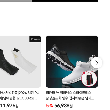
터내셔널정품]2024 켈윈 PU
리카타 뉴 알피닉스 스파이크리스
[2더
버[남여공용][2COLORS]
남성골프화 방수 접지력좋은 남자
퍼팅
C320]
골프신발 C27102/신발가방제공
11,976
5%
56,938
5%
원
원