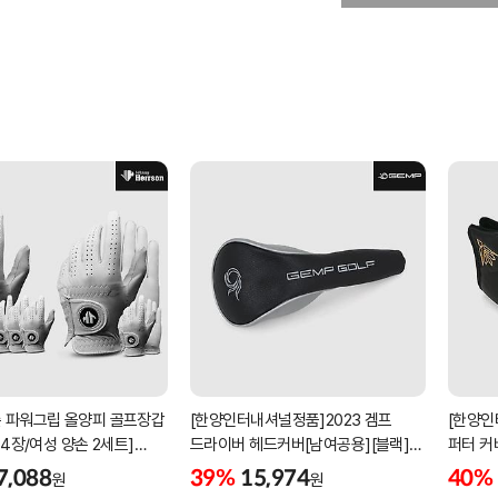
 파워그립 올양피 골프장갑
[한양인터내셔널정품]2023 겜프
[한양인
 4장/여성 양손 2세트]
드라이버 헤드커버[남여공용][블랙]
퍼터 커
케이스포함]
[HD-302]
[KW-P
7,088
39%
15,974
40%
원
원