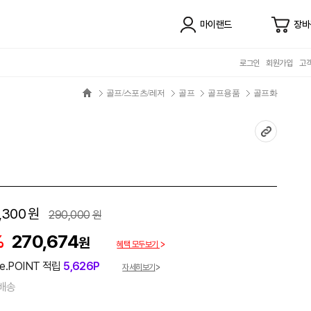
마이랜드
장바
로그인
회원가입
고
골프/스포츠/레저
골프
골프용품
골프화
,300
원
290,000
원
%
270,674
원
혜택 모두보기
e.POINT 적립
5,626P
자세히보기
배송