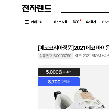
카테고리
베스트상품
DCS
심야특가
전자랜
[에코코리아정품]2021 에코 바이옴 
상품번호 B0003790
에코 2021 BIOM H4
5,000원
하나카드
8,700
쿠폰할인