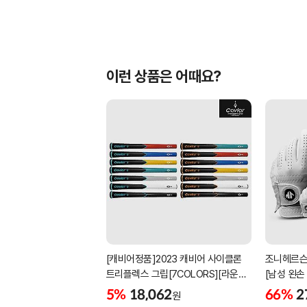
이런 상품은 어때요?
[캐비어정품]2023 캐비어 사이클론
조니헤르슨
트리플렉스 그립[7COLORS][라운드]
[남성 왼손
[39g/42g/46g/50g][R/S 토크]
[화이트][
5%
18,062
66%
2
원