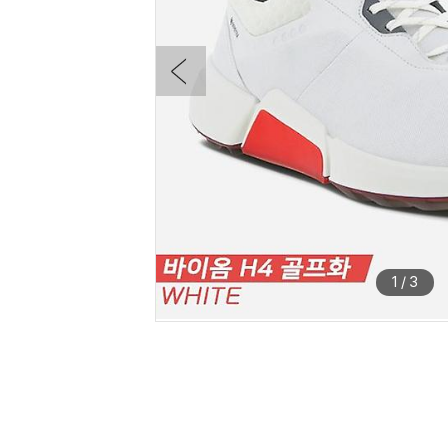
1
/
3