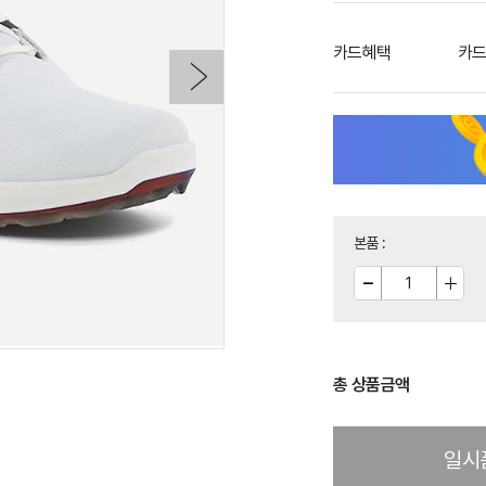
카드혜택
카드
본품
:
총 상품금액
일시