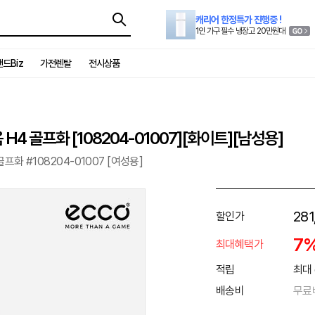
캐리어 한정특가 진행중 !
1인 가구 필수 냉장고 20만원대
드Biz
가전렌탈
전시상품
H4 골프화 [108204-01007][화이트][남성용]
 골프화 #108204-01007 [여성용]
281
할인가
7
최대혜택가
적립
최대 
배송비
무료