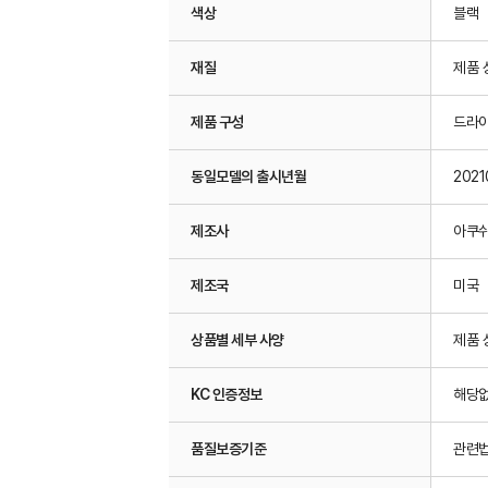
색상
블랙
재질
제품 
제품 구성
드라
동일모델의 출시년월
2021
제조사
아쿠
제조국
미국
상품별 세부 사양
제품 
KC 인증정보
해당
품질보증기준
관련법