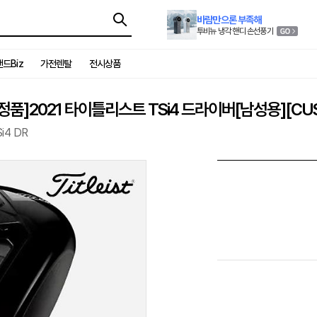
바람만으론 부족해
투비뉴 냉각 핸디 손선풍기
드Biz
가전렌탈
전시상품
]2021 타이틀리스트 TSi4 드라이버[남성용][CUS
i4 DR