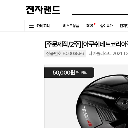
카테고리
베스트상품
DCS
심야특가
전자랜
[주문제작/2주][아쿠쉬네트코리아정품
상품번호 B0003896
타이틀리스트 2021 TS
50,000원
하나카드