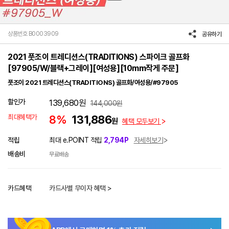
상품번호 B0003909
공유하기
2021 풋조이 트레디션스(TRADITIONS) 스파이크 골프화
[97905/W/블랙+그레이][여성용][10mm작게 주문]
풋조이 2021 트레디션스(TRADITIONS) 골프화/여성용/#97905
할인가
139,680
원
144,000
원
최대혜택가
8%
131,886
원
혜택 모두보기
적립
최대 e.POINT 적립
2,794P
자세히보기
배송비
무료배송
카드혜택
카드사별 무이자 혜택 >