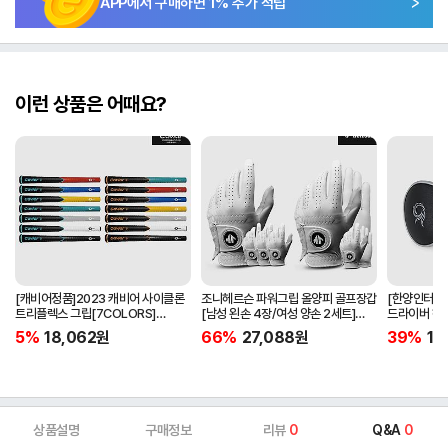
APP에서 구매하면
1
% 추가 적립
이런 상품은 어때요?
[캐비어정품]2023 캐비어 사이클론
조니헤르슨 파워그립 올양피 골프장갑
[한양인터내셔
트리플렉스 그립[7COLORS]
[남성 왼손 4장/여성 양손 2세트]
드라이버 헤
[라운드][39g/42g/46g/50g]
[화이트][케이스포함]
[HD-302]
5%
18,062
원
66%
27,088
원
39%
15
[R/S 토크]
상품설명
구매정보
리뷰
0
Q&A
0