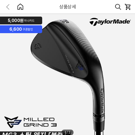
상품상세
5,000원
하나카드
6,600
쿠폰할인
1
/
3