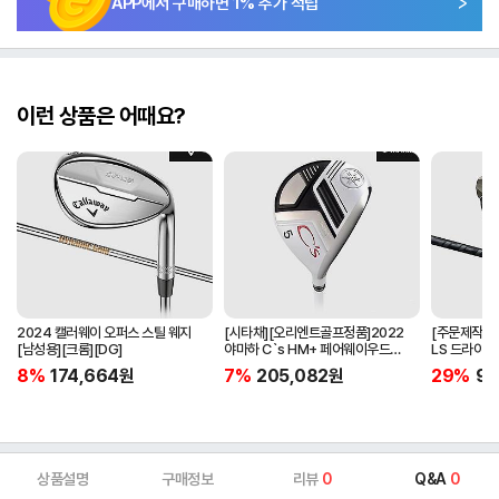
APP에서 구매하면
1
% 추가 적립
이런 상품은 어때요?
2024 캘러웨이 오퍼스 스틸 웨지
[시타채][오리엔트골프정품]2022
[주문제작]2
[남성용][크롬][DG]
야마하 C`s HM+ 페어웨이우드
LS 드라이버[
[여성용][화이트][C`s HM+
BLACK]
8%
174,664
원
7%
205,082
원
29%
97
ORIGINAL]
상품설명
구매정보
리뷰
0
Q&A
0