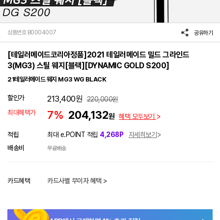
상품번호 B0004007
공유하기
[테일러메이드코리아정품]2021 테일러메이드 밀드 그라인드
3(MG3) 스틸 웨지[블랙][DYNAMIC GOLD S200]
21테일러메이드 웨지 MG3 WG BLACK
할인가
213,400
원
220,000
원
최대혜택가
7%
204,132
원
혜택 모두보기
적립
최대 e.POINT 적립
4,268P
자세히보기
배송비
무료배송
카드혜택
카드사별 무이자 혜택 >