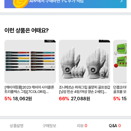
APP에서 구매하면
1
% 추가 적립
이런 상품은 어때요?
[캐비어정품]2023 캐비어 사이클론
조니헤르슨 파워그립 올양피 골프장갑
던롭코리아정품
트리플렉스 그립[7COLORS]
[남성 왼손 4장/여성 양손 2세트]
골프볼 모음[
[라운드][39g/42g/46g/50g]
[화이트][케이스포함]
[2피스/12알
5%
18,062
원
66%
27,088
원
5%
15,1
[R/S 토크]
상품설명
구매정보
리뷰
0
Q&A
0