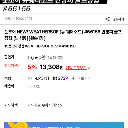
상품번호 B0004071
공유하기
풋조이 NEW! WEATHERSOF (뉴 웨더소프) #66156 반양피 골프
장갑 [남성용][왼손1장]
19풋조이 장갑 WEATHERSOF GLV M #66156
할인가
13,580
원
14,000
원
최대혜택가
5%
13,308
원
혜택 모두보기
적립
최대 e.POINT 적립
272P
자세히보기
배송비
3,500원
카드혜택
카드사별 무이자 혜택 >