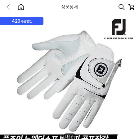
상품상세
420
쿠폰할인
1
/
2