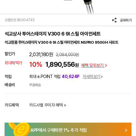
상품번호 B0004743
공유하기
석교상사 투어스테이지 V300 6 9I 스틸 아이언세트
석교정품 투어스테이지 V300 6 9I 스틸 아이언세트 NSPRO 950GH 샤프트
할인가
2,031,180
원
2,094,000
원
최대혜택가
10%
1,890,556
원
혜택 모두보기
적립
최대 e.POINT 적립
40,624P
자세히보기
배송비
무료배송
카드혜택
카드사별 무이자 혜택 >
APP에서 구매하면
1
% 추가 적립