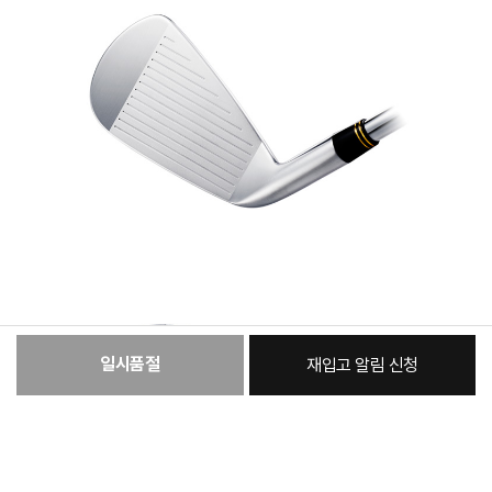
일시품절
재입고 알림 신청
:
본품
2,031,180원
총 상품 금액
2,031,180
원