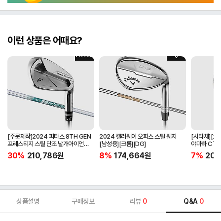
이런 상품은 어때요?
[주문제작]2024 피타스 8TH GEN
2024 캘러웨이 오퍼스 스틸 웨지
[시타채][오
프레스티지 스틸 단조 낱개아이언
[남성용][크롬][DG]
야마하 C`s
[남성용][4번][NSPRO950GH
[여성용][화이
30%
210,786
원
8%
174,664
원
7%
205
NEO]
ORIGINAL]
상품설명
구매정보
리뷰
0
Q&A
0