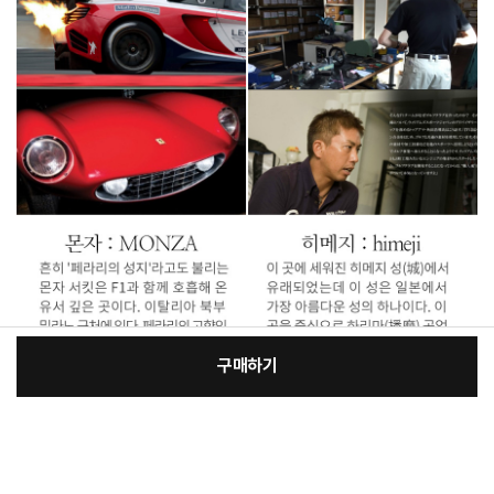
구매하기
[필수] 골프클럽구분
장
총 상품 금액
106,700
원
바