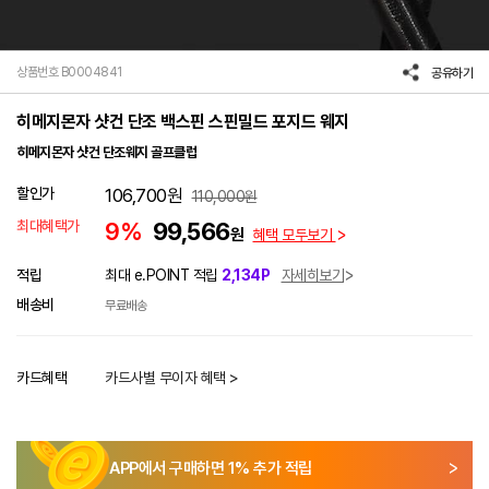
상품번호 B0004841
공유하기
히메지몬자 샷건 단조 백스핀 스핀밀드 포지드 웨지
히메지몬자 샷건 단조웨지 골프클럽
할인가
106,700
원
110,000
원
최대혜택가
9%
99,566
원
혜택 모두보기
적립
최대 e.POINT 적립
2,134P
자세히보기
배송비
무료배송
카드혜택
카드사별 무이자 혜택 >
APP에서 구매하면
1
% 추가 적립