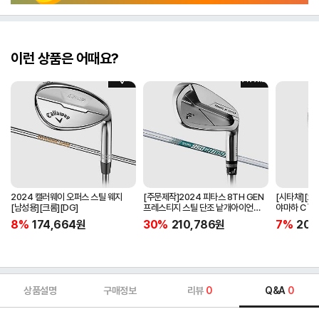
이런 상품은 어때요?
2024 캘러웨이 오퍼스 스틸 웨지
[주문제작]2024 피타스 8TH GEN
[시타채][오
[남성용][크롬][DG]
프레스티지 스틸 단조 낱개아이언
야마하 C`s
[남성용][4번][NSPRO950GH
[여성용][화이
8%
174,664
원
30%
210,786
원
7%
205
NEO]
ORIGINAL]
상품설명
구매정보
리뷰
0
Q&A
0