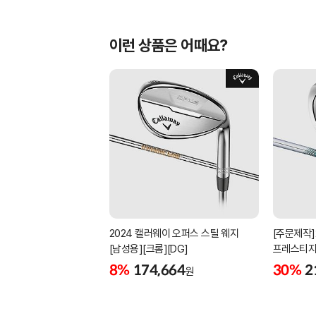
이런 상품은 어때요?
2024 캘러웨이 오퍼스 스틸 웨지
[주문제작]
[남성용][크롬][DG]
프레스티지
[남성용][4
8%
174,664
30%
2
원