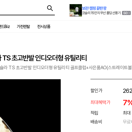
보관 캠핑 끝판왕
코슬리 15인치 무선 폴딩 선풍기
드Biz
가전렌탈
전시상품
라 TS 초고반발 인디오더형 유틸리티
리슐라 TS 초고반발 인디오더형 유틸리티 골프클럽+사은품AO(스트레이트볼 
262
할인가
7
최대혜택가
적립
최대 
배송비
무료