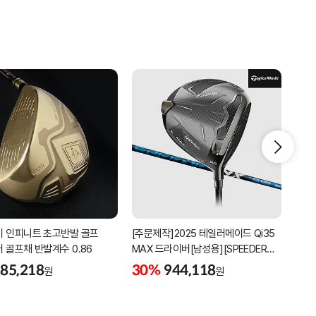
 인피니트 초고반발 골프
[주문제작]2025 테일러메이드 Qi35
[주문
 골프채 반발계수 0.86
MAX 드라이버[남성용][SPEEDER
LS 
NX]
BLA
85,218
30%
944,118
29
원
원