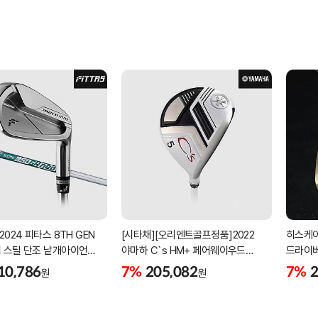
2024 피타스 8TH GEN
[시타채][오리엔트골프정품]2022
히스케이
 스틸 단조 낱개아이언
야마하 C`s HM+ 페어웨이우드
드라이버
번][NSPRO950GH NEO]
[여성용][화이트][C`s HM+
10,786
7%
205,082
7%
2
원
원
ORIGINAL]