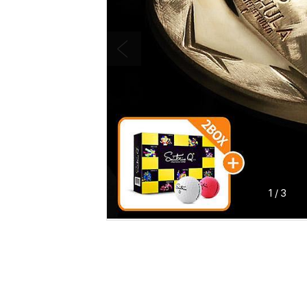
1
/
3