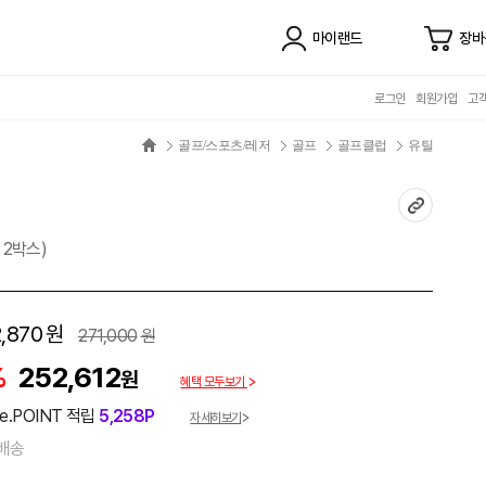
마이랜드
장바
로그인
회원가입
고
골프/스포츠/레저
골프
골프클럽
유틸
2박스)
,870
원
271,000
원
%
252,612
원
혜택 모두보기
e.POINT 적립
5,258P
자세히보기
배송