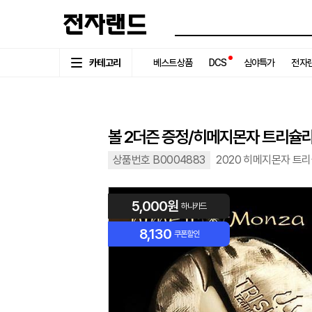
카테고리
베스트상품
DCS
심야특가
전자랜
볼 2더즌 증정/히메지몬자 트리슐
상품번호 B0004883
2020 히메지몬자 트
5,000원
하나카드
8,130
쿠폰할인