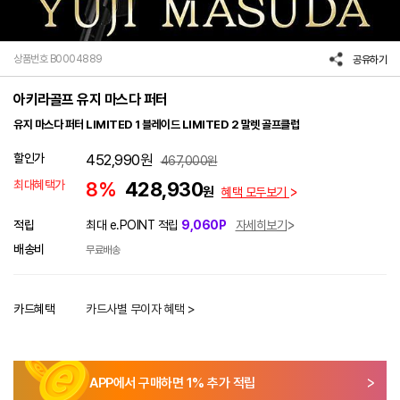
상품번호 B0004889
공유하기
아키라골프 유지 마스다 퍼터
유지 마스다 퍼터 LIMITED 1 블레이드 LIMITED 2 말렛 골프클럽
할인가
452,990
원
467,000
원
최대혜택가
8%
428,930
원
혜택 모두보기
적립
최대 e.POINT 적립
9,060P
자세히보기
배송비
무료배송
카드혜택
카드사별 무이자 혜택 >
APP에서 구매하면
1
% 추가 적립