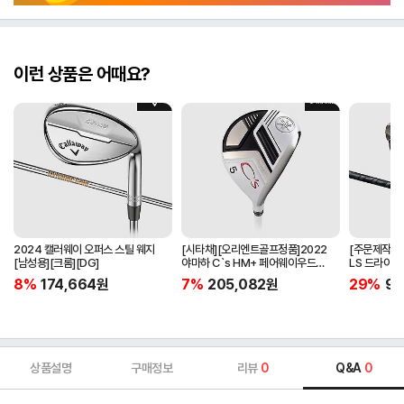
이런 상품은 어때요?
2024 캘러웨이 오퍼스 스틸 웨지
[시타채][오리엔트골프정품]2022
[주문제작]2
[남성용][크롬][DG]
야마하 C`s HM+ 페어웨이우드
LS 드라이버[
[여성용][화이트][C`s HM+
BLACK]
8%
174,664
원
7%
205,082
원
29%
97
ORIGINAL]
상품설명
구매정보
리뷰
0
Q&A
0