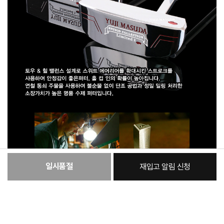
일시품절
재입고 알림 신청
:
본품
452,990원
총 상품 금액
452,990
원