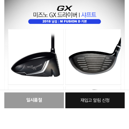
일시품절
재입고 알림 신청
:
본품
760,480원
총 상품 금액
760,480
원