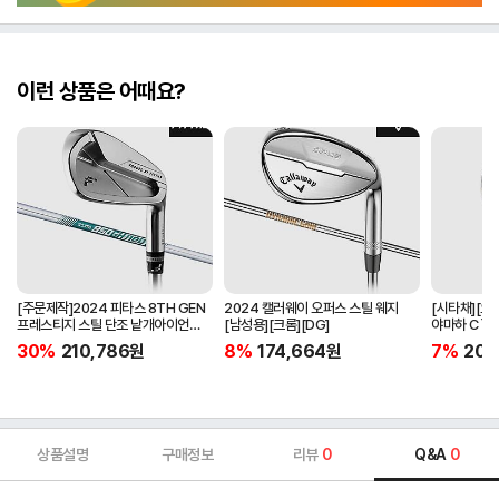
이런 상품은 어때요?
[주문제작]2024 피타스 8TH GEN
2024 캘러웨이 오퍼스 스틸 웨지
[시타채][오
프레스티지 스틸 단조 낱개아이언
[남성용][크롬][DG]
야마하 C`s
[남성용][4번][NSPRO950GH
[여성용][화이
30%
210,786
원
8%
174,664
원
7%
205
NEO]
ORIGINAL]
상품설명
구매정보
리뷰
0
Q&A
0