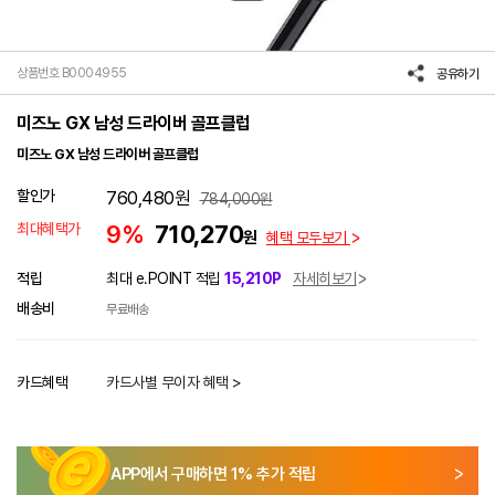
상품번호 B0004955
공유하기
미즈노 GX 남성 드라이버 골프클럽
미즈노 GX 남성 드라이버 골프클럽
할인가
760,480
원
784,000
원
최대혜택가
9%
710,270
원
혜택 모두보기
적립
최대 e.POINT 적립
15,210P
자세히보기
배송비
무료배송
카드혜택
카드사별 무이자 혜택 >
APP에서 구매하면
1
% 추가 적립