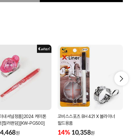
터내셔널정품]2024 케이톤
코비스스포츠 BH 421 X 볼라이너
코비스
[컬러랜덤][KW-PG500]
필드용품
볼라
4,468
14%
10,358
9%
원
원