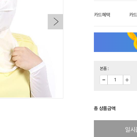
카드혜택
카드
본품
:
총 상품금액
일시