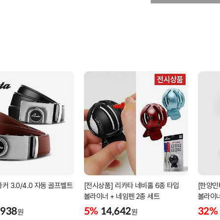
커 3.0/4.0 자동 골프벨트
[전시상품] 리카타 네비홀 6종 타입
[한양인
볼라이너 + 네임펜 2종 세트
볼라이너
,938
5%
14,642
32%
원
원