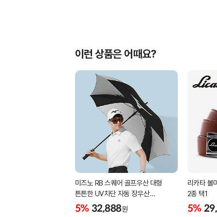
이런 상품은 어때요?
미즈노 RB 스퀘어 골프우산 대형
리카타 볼마
튼튼한 UV차단 자동 장우산
2종 택1
5LKY22100
5%
32,888
5%
29
원