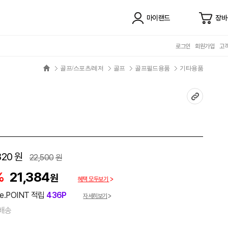
마이랜드
장바
로그인
회원가입
고
골프/스포츠/레저
골프
골프필드용품
기타용품
820
원
22,500
원
%
21,384
원
혜택 모두보기
e.POINT 적립
436P
자세히보기
배송