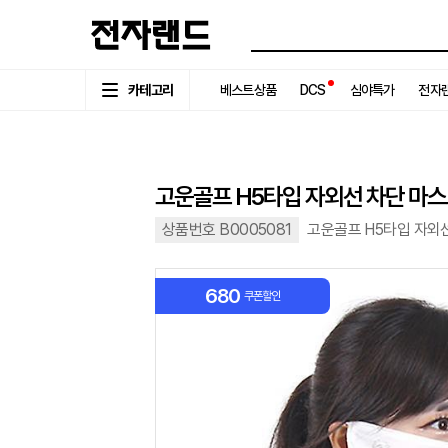
카테고리
베스트상품
DCS
심야특가
전자랜
고운골프 H5타입 자외선 차단 마
상품번호 B0005081
고운골프 H5타입 자외선
680
쿠폰할인