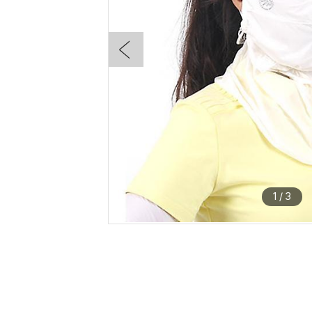
1
/
3