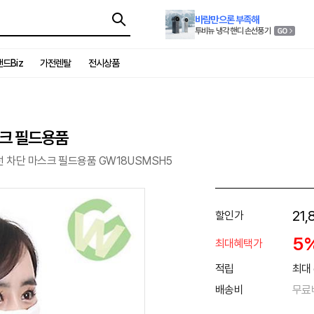
바람만으론 부족해
투비뉴 냉각 핸디 손선풍기
드Biz
가전렌탈
전시상품
스크 필드용품
 차단 마스크 필드용품 GW18USMSH5
21,
할인가
5
최대혜택가
적립
최대 
배송비
무료