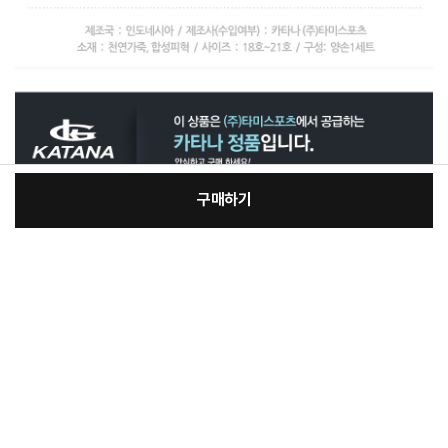
구매하기
[필수] 옵션
장
총 상품 금액
18,720
원
바
바
구
로
니
구