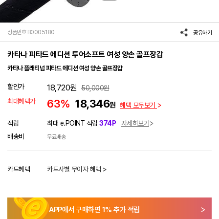
상품번호 B0005180
공유하기
카타나 피타드 에디션 투어소프트 여성 양손 골프장갑
카타나 플래티넘 피타드 에디션 여성 양손 골프장갑
할인가
18,720
원
50,000
원
최대혜택가
63%
18,346
원
혜택 모두보기
적립
최대 e.POINT 적립
374P
자세히보기
배송비
무료배송
카드혜택
카드사별 무이자 혜택 >
APP에서 구매하면
1
% 추가 적립