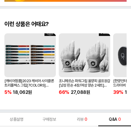
이런 상품은 어때요?
[캐비어정품]2023 캐비어 사이클론
조니헤르슨 파워그립 올양피 골프장갑
[한양인터내셔
트리플렉스 그립[7COLORS]
[남성 왼손 4장/여성 양손 2세트]
드라이버 헤
[라운드][39g/42g/46g/50g]
[화이트][케이스포함]
[HD-302]
5%
18,062
원
66%
27,088
원
39%
15
[R/S 토크]
상품설명
구매정보
리뷰
0
Q&A
0