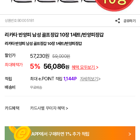
상품번호 B0005181
공유하기
리카타 반양피 남성 골프장갑 10장 1세트/반양피장갑
리카타 반양피 남성 골프장갑 10장 1세트/반양피장갑
할인가
57,230
원
59,000
원
최대혜택가
5%
56,086
원
혜택 모두보기
적립
최대 e.POINT 적립
1,144P
자세히보기
배송비
무료배송
카드혜택
카드사별 무이자 혜택 >
APP에서 구매하면
1
% 추가 적립