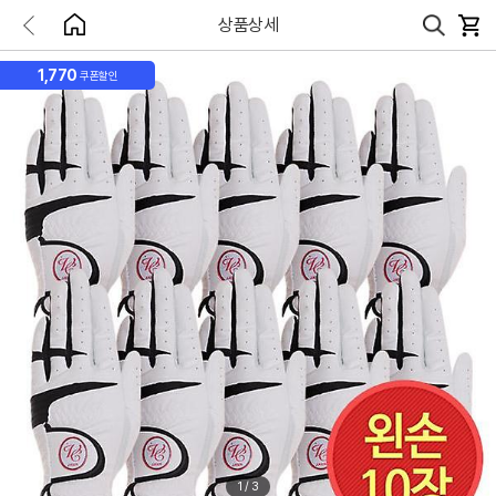
상품상세
1,770
쿠폰할인
1
/
3