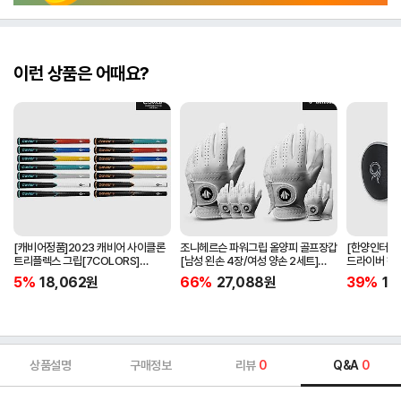
이런 상품은 어때요?
[캐비어정품]2023 캐비어 사이클론
조니헤르슨 파워그립 올양피 골프장갑
[한양인터내셔
트리플렉스 그립[7COLORS]
[남성 왼손 4장/여성 양손 2세트]
드라이버 헤
[라운드][39g/42g/46g/50g]
[화이트][케이스포함]
[HD-302]
5%
18,062
원
66%
27,088
원
39%
15
[R/S 토크]
상품설명
구매정보
리뷰
0
Q&A
0