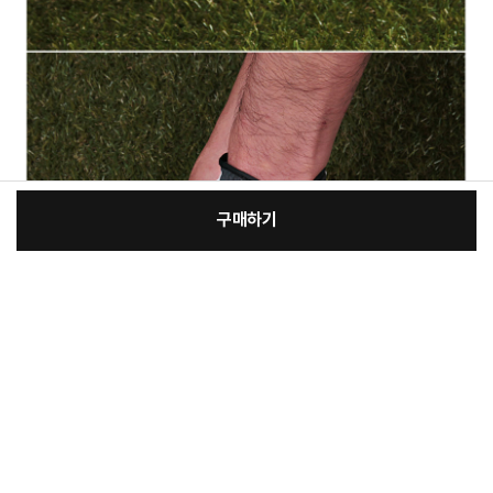
구매하기
[필수] 선택
장
총 상품 금액
57,230
원
바
바
구
로
니
구