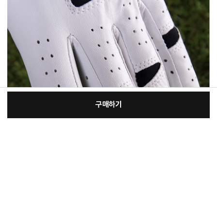
구매하기
[필수] 선택
장
총 상품 금액
12,610
원
바
바
구
로
니
구