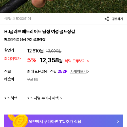
상품번호 B0005191
공유하기
HJ글러브 패트리어트 남성 여성 골프장갑
패트리어트 남성 여성 골프장갑
할인가
12,610
원
13,000
원
최대혜택가
5%
12,358
원
혜택 모두보기
적립
최대 e.POINT 적립
252P
자세히보기
배송비
무료배송
카드혜택
카드사별 무이자 혜택 >
APP에서 구매하면
1
% 추가 적립