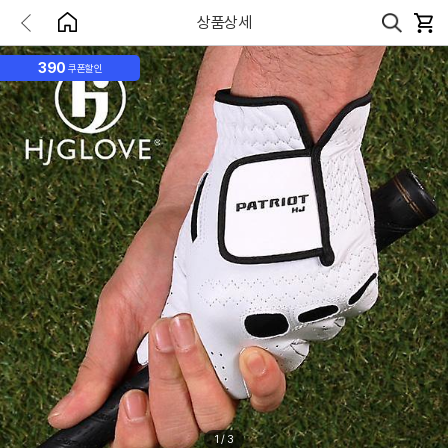
상품상세
390
쿠폰할인
1
/
3