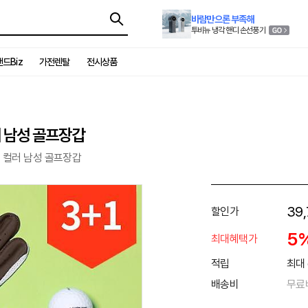
바람만으론 부족해
투비뉴 냉각 핸디 손선풍기
드Biz
가전렌탈
전시상품
러 남성 골프장갑
 컬러 남성 골프장갑
39,
할인가
5
최대혜택가
적립
최대 
배송비
무료