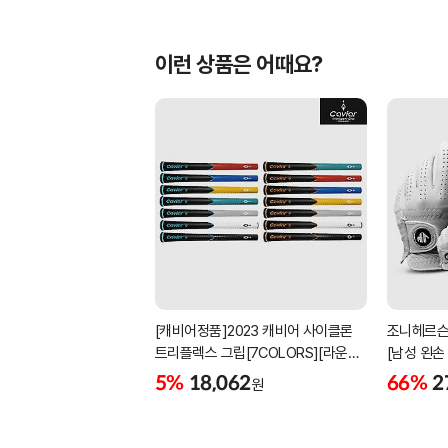
이런 상품은 어때요?
[캐비어정품]2023 캐비어 사이클론
조니헤르슨
트리플렉스 그립[7COLORS][라운드]
[남성 왼손
[39g/42g/46g/50g][R/S 토크]
[화이트][
5%
18,062
66%
2
원