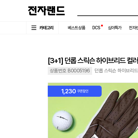
카테고리
베스트상품
DCS
심야특가
전자랜
[3+1] 던롭 스릭슨 하이브리드 컬
상품번호 B0005196
던롭 스릭슨 하이브리드
1,230
쿠폰할인