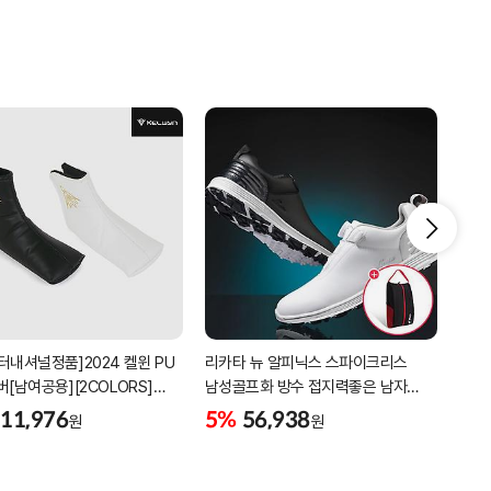
터내셔널정품]2024 켈윈 PU
리카타 뉴 알피닉스 스파이크리스
세인
버[남여공용][2COLORS]
남성골프화 방수 접지력좋은 남자
3피
C320]
골프신발 C27102/신발가방제공
11,976
5%
56,938
5%
원
원