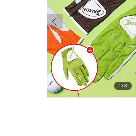
1
/
3