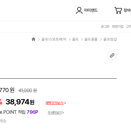
마이랜드
장바
로그인
회원가입
고
골프/스포츠/레저
골프
골프용품
골프장갑
770
원
41,000
원
%
38,974
원
혜택 모두보기
e.POINT 적립
796P
자세히보기
배송