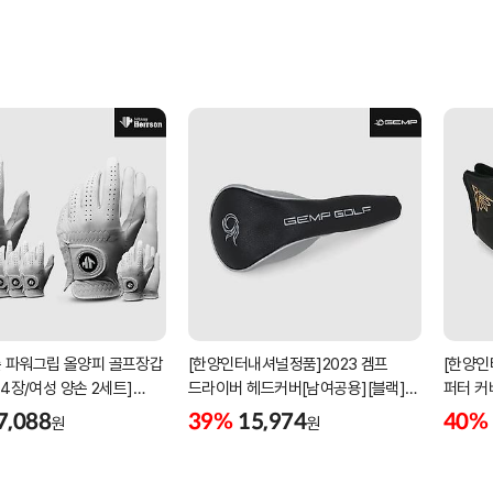
 파워그립 올양피 골프장갑
[한양인터내셔널정품]2023 겜프
[한양인
 4장/여성 양손 2세트]
드라이버 헤드커버[남여공용][블랙]
퍼터 커
케이스포함]
[HD-302]
[KW-P
7,088
39%
15,974
40%
원
원