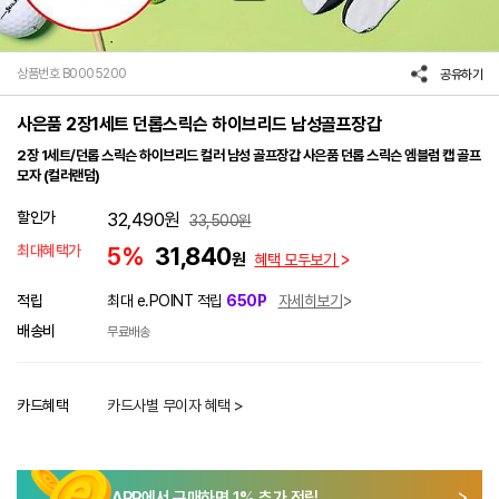
상품번호 B0005200
공유하기
사은품 2장1세트 던롭스릭슨 하이브리드 남성골프장갑
2장 1세트/던롭 스릭슨 하이브리드 컬러 남성 골프장갑 사은품 던롭 스릭슨 엠블럼 캡 골프
모자 (컬러랜덤)
할인가
32,490
원
33,500
원
최대혜택가
5%
31,840
원
혜택 모두보기
적립
최대 e.POINT 적립
650P
자세히보기
배송비
무료배송
카드혜택
카드사별 무이자 혜택 >
APP에서 구매하면
1
% 추가 적립