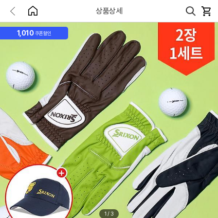
상품상세
1,010
쿠폰할인
1
/
3