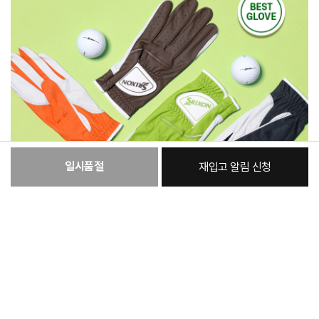
일시품절
재입고 알림 신청
:
본품
32,490원
총 상품 금액
32,490
원