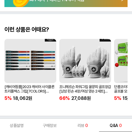
이런 상품은 어때요?
[캐비어정품]2023 캐비어 사이클론
조니헤르슨 파워그립 올양피 골프장갑
던롭코리아정품
트리플렉스 그립[7COLORS]
[남성 왼손 4장/여성 양손 2세트]
골프볼 모음[
[라운드][39g/42g/46g/50g]
[화이트][케이스포함]
[2피스/12알
5%
18,062
원
66%
27,088
원
5%
15,1
[R/S 토크]
상품설명
구매정보
리뷰
0
Q&A
0