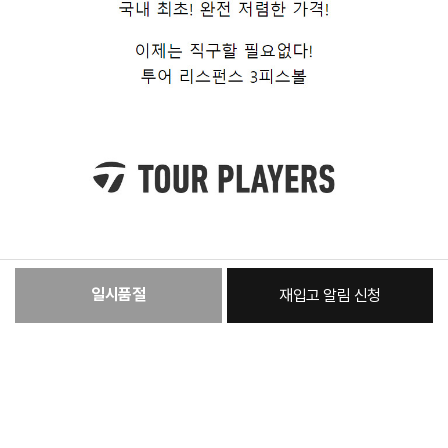
일시품절
재입고 알림 신청
:
본품
40,740원
총 상품 금액
40,740
원