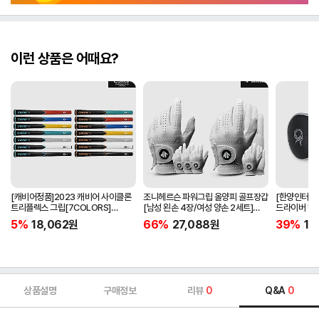
이런 상품은 어때요?
[캐비어정품]2023 캐비어 사이클론
조니헤르슨 파워그립 올양피 골프장갑
[한양인터내셔
트리플렉스 그립[7COLORS]
[남성 왼손 4장/여성 양손 2세트]
드라이버 헤
[라운드][39g/42g/46g/50g]
[화이트][케이스포함]
[HD-302]
5%
18,062
원
66%
27,088
원
39%
15
[R/S 토크]
상품설명
구매정보
리뷰
0
Q&A
0