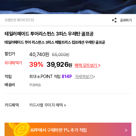
상품번호 B0005232
공유하기
테일러메이드 투어리스펀스 3피스 우레탄 골프공
테일러메이드 투어 리스펀스 3피스 에펄트리스 컴프레션 우레탄 골프공
할인가
40,740
원
65,000
원
최대혜택가
39%
39,926
원
혜택 모두보기
적립
최대 e.POINT 적립
814P
자세히보기
배송비
무료배송
카드혜택
카드사별 무이자 혜택 >
APP에서 구매하면
1
% 추가 적립