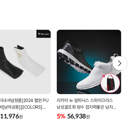
터내셔널정품]2024 켈윈 PU
리카타 뉴 알피닉스 스파이크리스
4박
버[남여공용][2COLORS]
남성골프화 방수 접지력좋은 남자
골프
C320]
골프신발 C27102/신발가방제공
11,976
5%
56,938
5%
원
원