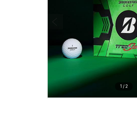
1
/
2