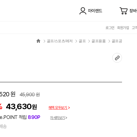
마이랜드
장바
로그인
회원가입
고
골프/스포츠/레저
골프
골프용품
골프공
520
원
45,900
원
%
43,630
원
혜택 모두보기
e.POINT 적립
890P
자세히보기
배송