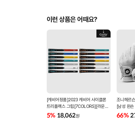
이런 상품은 어때요?
[캐비어정품]2023 캐비어 사이클론
조니헤르슨
트리플렉스 그립[7COLORS][라운드]
[남성 왼손
[39g/42g/46g/50g][R/S 토크]
[화이트][
5%
18,062
66%
2
원