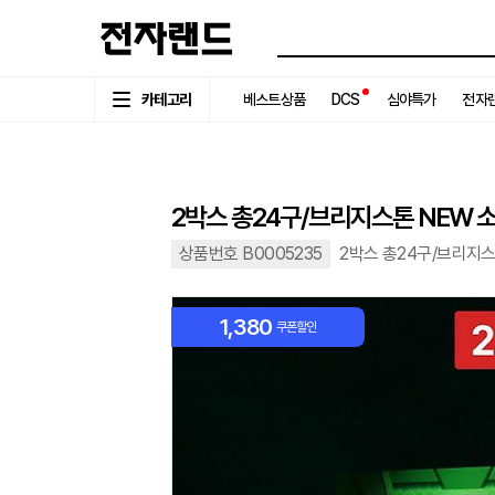
카테고리
베스트상품
DCS
심야특가
전자랜
2박스 총24구/브리지스톤 NEW 
상품번호 B0005235
2박스 총24구/브리지
1,380
쿠폰할인