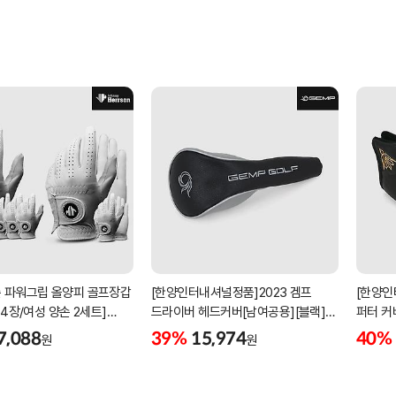
 파워그립 올양피 골프장갑
[한양인터내셔널정품]2023 겜프
[한양인
 4장/여성 양손 2세트]
드라이버 헤드커버[남여공용][블랙]
퍼터 커
케이스포함]
[HD-302]
[KW-P
7,088
39%
15,974
40%
원
원