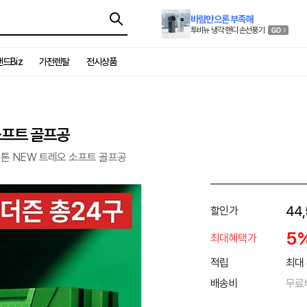
바람만으론 부족해
투비뉴 냉각 핸디 손선풍기
드Biz
가전렌탈
전시상품
소프트 골프공
스톤 NEW 트레오 소프트 골프공
44,
할인가
5
최대혜택가
적립
최대 
배송비
무료