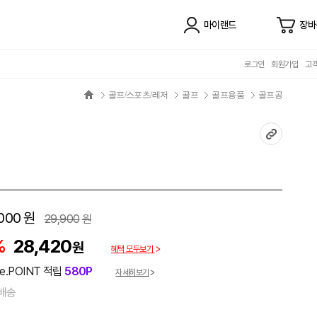
마이랜드
장바
로그인
회원가입
고
골프/스포츠/레저
골프
골프용품
골프공
000
원
29,900
원
%
28,420
원
혜택 모두보기
e.POINT 적립
580P
자세히보기
배송