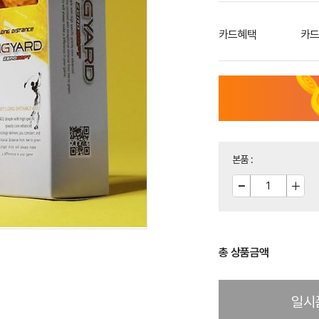
카드혜택
카드
본품
:
총 상품금액
일시