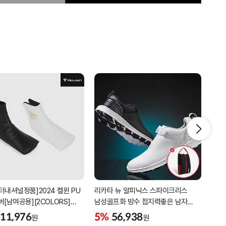
터내셔널정품]2024 켈윈 PU
리카타 뉴 알피닉스 스파이크리스
[2더
버[남여공용][2COLORS]
남성골프화 방수 접지력좋은 남자
퍼팅
C320]
골프신발 C27102/신발가방제공
11,976
5%
56,938
5%
원
원