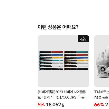
이런 상품은 어때요?
[캐비어정품]2023 캐비어 사이클론
조니헤르슨
트리플렉스 그립[7COLORS][라운드]
[남성 왼손
[39g/42g/46g/50g][R/S 토크]
[화이트][
5%
18,062
66%
2
원