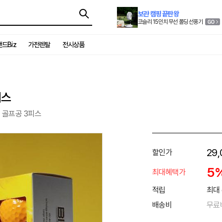
보관 캠핑 끝판왕
코슬리 15인치 무선 폴딩 선풍기
드Biz
가전렌탈
전시상품
피스
 골프공 3피스
29,
할인가
5
최대혜택가
적립
최대 
배송비
무료