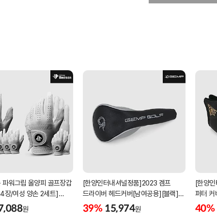
 파워그립 올양피 골프장갑
[한양인터내셔널정품]2023 겜프
[한양인
 4장/여성 양손 2세트]
드라이버 헤드커버[남여공용][블랙]
퍼터 커
케이스포함]
[HD-302]
[KW-P
7,088
39%
15,974
40%
원
원