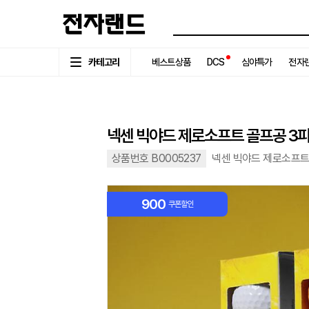
카테고리
베스트상품
DCS
심야특가
전자랜
넥센 빅야드 제로소프트 골프공 3
상품번호 B0005237
넥센 빅야드 제로소프트
900
쿠폰할인