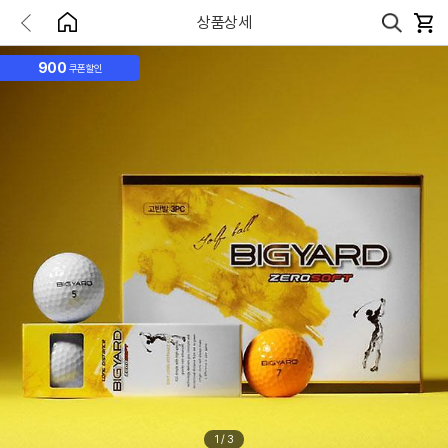
상품상세
900
쿠폰할인
1
/
3