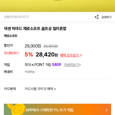
상품번호 B0005272
공유하기
넥센 빅야드 제로소프트 골프공 컬러혼합
제로소프트
할인가
29,000
원
29,900
원
최대혜택가
5%
28,420
원
혜택 모두보기
적립
최대 e.POINT 적립
580P
자세히보기
배송비
무료배송
카드혜택
카드사별 무이자 혜택 >
APP에서 구매하면
1
% 추가 적립