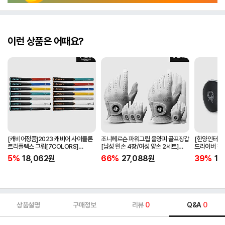
이런 상품은 어때요?
[캐비어정품]2023 캐비어 사이클론
조니헤르슨 파워그립 올양피 골프장갑
[한양인터내셔
트리플렉스 그립[7COLORS]
[남성 왼손 4장/여성 양손 2세트]
드라이버 헤
[라운드][39g/42g/46g/50g]
[화이트][케이스포함]
[HD-302]
5%
18,062
원
66%
27,088
원
39%
15
[R/S 토크]
상품설명
구매정보
리뷰
0
Q&A
0