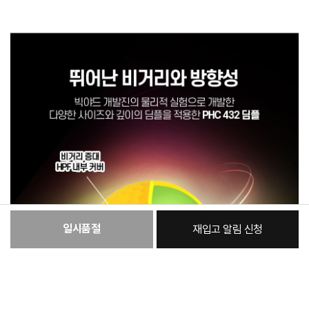
일시품절
재입고 알림 신청
:
본품
29,000원
총 상품 금액
29,000
원