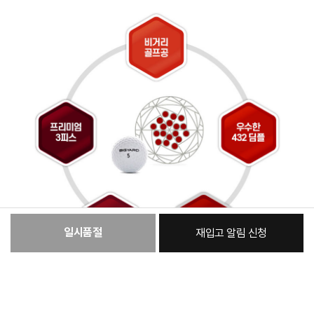
일시품절
재입고 알림 신청
:
본품
48,400원
총 상품 금액
48,400
원