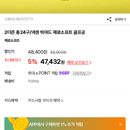
상품번호 B0005273
공유하기
2더즌 총24구/넥센 빅야드 제로소프트 골프공
제로소프트
할인가
48,400
원
49,900
원
최대혜택가
5%
47,432
원
혜택 모두보기
적립
최대 e.POINT 적립
968P
자세히보기
배송비
무료배송
카드혜택
카드사별 무이자 혜택 >
APP에서 구매하면
1
% 추가 적립