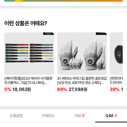
이런 상품은 어때요?
[캐비어정품]2023 캐비어 사이클론
조니헤르슨 파워그립 올양피 골프장갑
[한양인터내셔
트리플렉스 그립[7COLORS]
[남성 왼손 4장/여성 양손 2세트]
드라이버 헤
[라운드][39g/42g/46g/50g]
[화이트][케이스포함]
[HD-302]
5%
18,062
원
66%
27,088
원
39%
15
[R/S 토크]
상품설명
구매정보
리뷰
0
Q&A
0