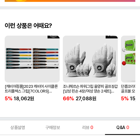
이런 상품은 어때요?
[캐비어정품]2023 캐비어 사이클론
조니헤르슨 파워그립 올양피 골프장갑
던롭코리아정품
트리플렉스 그립[7COLORS]
[남성 왼손 4장/여성 양손 2세트]
골프볼 모음[
[라운드][39g/42g/46g/50g]
[화이트][케이스포함]
[2피스/12알
5%
18,062
원
66%
27,088
원
5%
15,1
[R/S 토크]
상품설명
구매정보
리뷰
0
Q&A
0