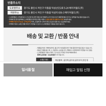
일시품절
재입고 알림 신청
:
본품
22,500원
총 상품 금액
22,500
원