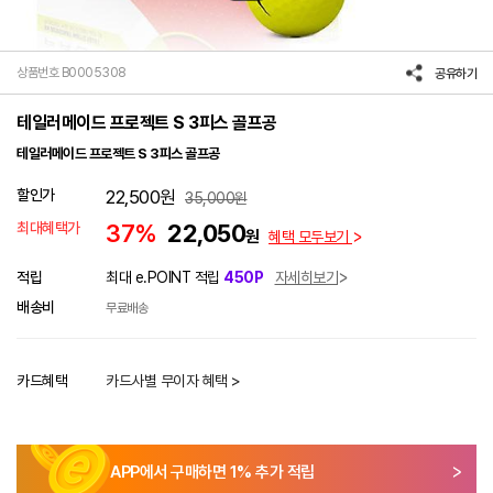
상품번호 B0005308
공유하기
테일러메이드 프로젝트 S 3피스 골프공
테일러메이드 프로젝트 S 3피스 골프공
할인가
22,500
원
35,000
원
최대혜택가
37%
22,050
원
혜택 모두보기
적립
최대 e.POINT 적립
450P
자세히보기
배송비
무료배송
카드혜택
카드사별 무이자 혜택 >
APP에서 구매하면
1
% 추가 적립