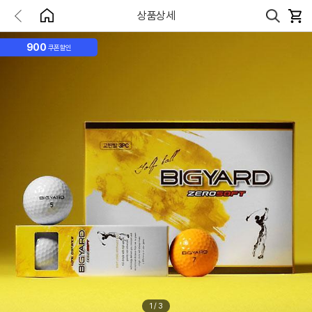
상품상세
900
쿠폰할인
1
/
3