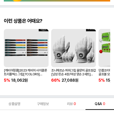
이런 상품은 어때요?
[캐비어정품]2023 캐비어 사이클론
조니헤르슨 파워그립 올양피 골프장갑
던롭코리아정품
트리플렉스 그립[7COLORS]
[남성 왼손 4장/여성 양손 2세트]
골프볼 모음[
[라운드][39g/42g/46g/50g]
[화이트][케이스포함]
[2피스/12알
5%
18,062
원
66%
27,088
원
5%
15,1
[R/S 토크]
상품설명
구매정보
리뷰
0
Q&A
0