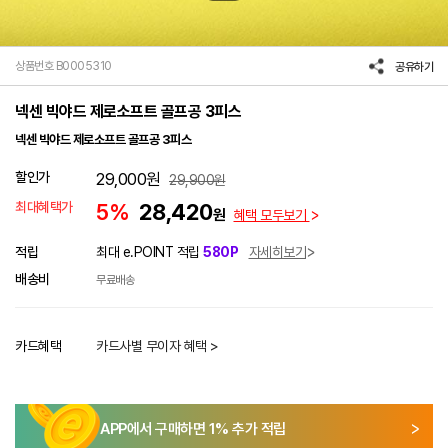
상품번호 B0005310
공유하기
넥센 빅야드 제로소프트 골프공 3피스
넥센 빅야드 제로소프트 골프공 3피스
할인가
29,000
원
29,900
원
최대혜택가
5%
28,420
원
혜택 모두보기
적립
최대 e.POINT 적립
580P
자세히보기
배송비
무료배송
카드혜택
카드사별 무이자 혜택 >
APP에서 구매하면
1
% 추가 적립