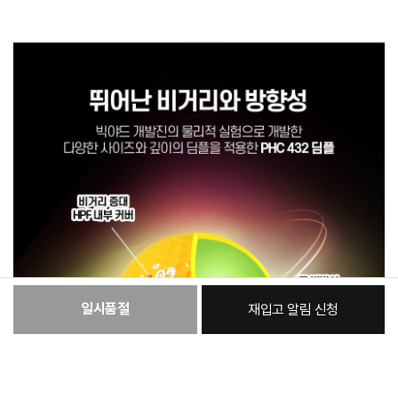
일시품절
재입고 알림 신청
:
본품
29,000원
총 상품 금액
29,000
원