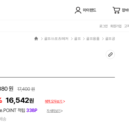
마이랜드
장바
로그인
회원가입
고
골프/스포츠/레저
골프
골프용품
골프공
880
원
17,400
원
%
16,542
원
혜택 모두보기
e.POINT 적립
338P
자세히보기
배송