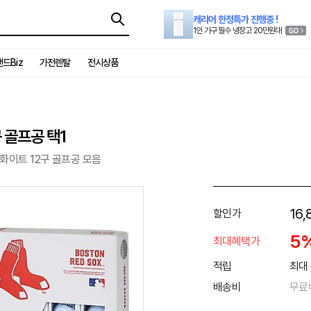
캐리어 한정특가 진행중 !
1인 가구 필수 냉장고 20만원대
드Biz
가전렌탈
전시상품
 골프공 택1
 화이트 12구 골프공 모음
16,
할인가
5
최대혜택가
적립
최대 
배송비
무료