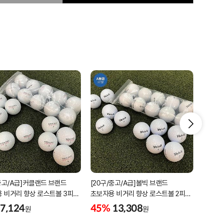
/중고/A급]커클랜드 브랜드
[20구/중고/A급]볼빅 브랜드
2박
 비거리 향상 로스트볼 3피스
초보자용 비거리 향상 로스트볼 2피스
디스
소재
3피스 혼합볼
7,124
45%
13,308
5%
원
원