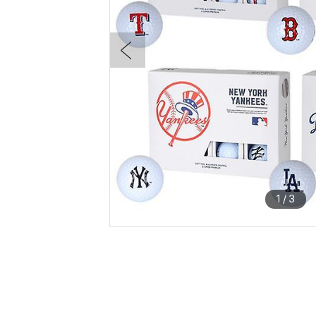
1
/
3