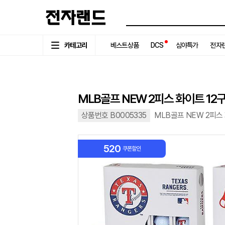
카테고리
베스트상품
DCS
심야특가
전자랜
MLB골프 NEW 2피스 화이트 12구
상품번호 B0005335
MLB골프 NEW 2피스
520
쿠폰할인