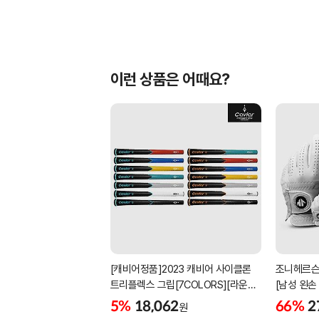
이런 상품은 어때요?
[캐비어정품]2023 캐비어 사이클론
조니헤르슨
트리플렉스 그립[7COLORS][라운드]
[남성 왼손
[39g/42g/46g/50g][R/S 토크]
[화이트][
5%
18,062
66%
2
원