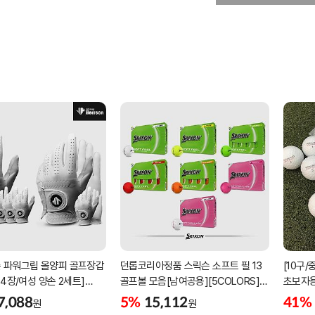
 파워그립 올양피 골프장갑
던롭코리아정품 스릭슨 소프트 필 13
[10구
 4장/여성 양손 2세트]
골프볼 모음[남여공용][5COLORS]
초보자용
케이스포함]
[2피스/12알]
우레탄
7,088
5%
15,112
41%
원
원