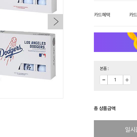
카드혜택
카드
본품
:
총 상품금액
일시