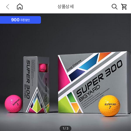
상품상세
900
쿠폰할인
1
/
3