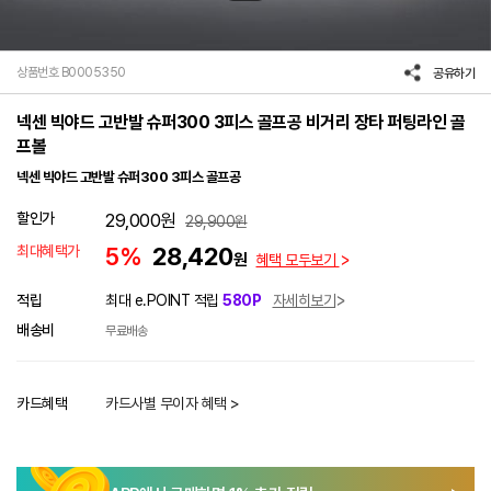
상품번호 B0005350
공유하기
넥센 빅야드 고반발 슈퍼300 3피스 골프공 비거리 장타 퍼팅라인 골
프볼
넥센 빅야드 고반발 슈퍼300 3피스 골프공
할인가
29,000
원
29,900
원
최대혜택가
5%
28,420
원
혜택 모두보기
적립
최대 e.POINT 적립
580P
자세히보기
배송비
무료배송
카드혜택
카드사별 무이자 혜택 >