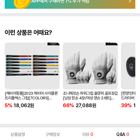
APP에서 구매하면
1
% 추가 적립
이런 상품은 어때요?
[캐비어정품]2023 캐비어 사이클론
조니헤르슨 파워그립 올양피 골프장갑
[한양인터내셔
트리플렉스 그립[7COLORS]
[남성 왼손 4장/여성 양손 2세트]
드라이버 헤
[라운드][39g/42g/46g/50g]
[화이트][케이스포함]
[HD-302]
5%
18,062
원
66%
27,088
원
39%
15
[R/S 토크]
상품설명
구매정보
리뷰
0
Q&A
0