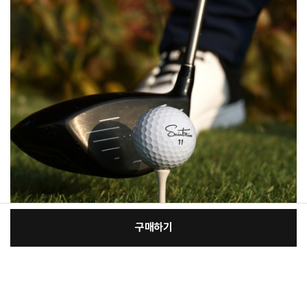
구매하기
[필수] 선택
장
총 상품 금액
257,050
원
바