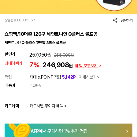
상품번호 B0005367
공유하기
쇼핑백/10더즌 120구 세인트나인 Q플러스 골프공
세인트나인 Q 플러스 고반발 3피스 골프공
할인가
257,050
원
265,000
원
최대혜택가
7%
246,908
원
혜택 모두보기
적립
최대 e.POINT 적립
5,142P
자세히보기
배송비
무료배송
카드혜택
카드사별 무이자 혜택 >
APP에서 구매하면
1
% 추가 적립