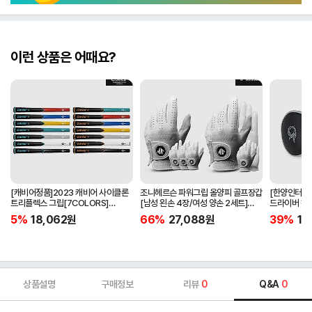
이런 상품은 어때요?
[캐비어정품]2023 캐비어 사이클론
조니헤르슨 파워그립 올양피 골프장갑
[한양인터내셔
트리플렉스 그립[7COLORS]
[남성 왼손 4장/여성 양손 2세트]
드라이버 헤
[라운드][39g/42g/46g/50g]
[화이트][케이스포함]
[HD-302]
5%
18,062
원
66%
27,088
원
39%
15
[R/S 토크]
상품설명
구매정보
리뷰
0
Q&A
0