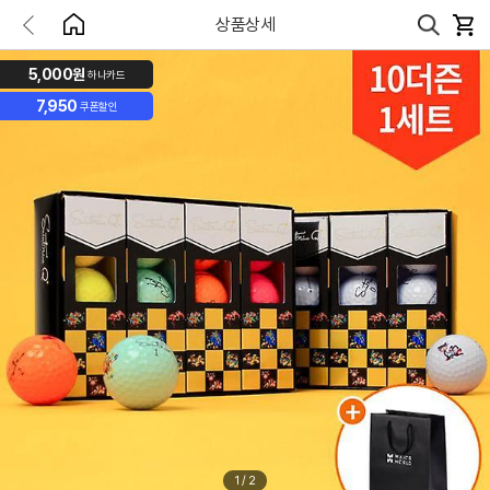
상품상세
5,000원
하나카드
7,950
쿠폰할인
1
/
2