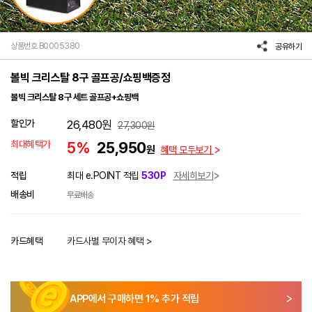
상품번호 B0005380
공유하기
볼빅 크리스탈 8구 골프공/쇼핑백증정
볼빅 크리스탈 8구 세트 골프공+쇼핑백
할인가
26,480
원
27,300
원
최대혜택가
5%
25,950
원
혜택 모두보기
적립
최대 e.POINT 적립
530P
자세히보기
배송비
무료배송
카드혜택
카드사별 무이자 혜택 >
APP에서 구매하면
1
% 추가 적립