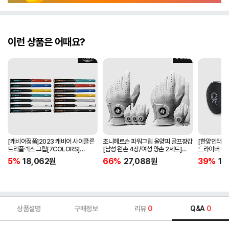
이런 상품은 어때요?
[캐비어정품]2023 캐비어 사이클론
조니헤르슨 파워그립 올양피 골프장갑
[한양인터내셔
트리플렉스 그립[7COLORS]
[남성 왼손 4장/여성 양손 2세트]
드라이버 헤
[라운드][39g/42g/46g/50g]
[화이트][케이스포함]
[HD-302]
5%
18,062
원
66%
27,088
원
39%
15
[R/S 토크]
상품설명
구매정보
리뷰
0
Q&A
0