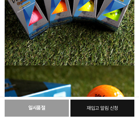
일시품절
재입고 알림 신청
:
본품
26,480원
총 상품 금액
26,480
원