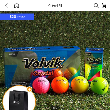
상품상세
820
쿠폰할인
1
/
2