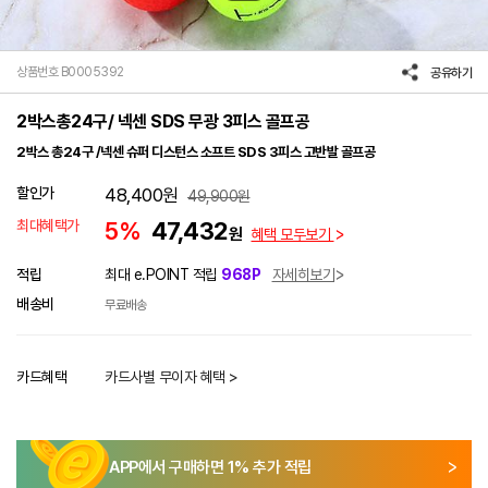
상품번호 B0005392
공유하기
2박스총24구/ 넥센 SDS 무광 3피스 골프공
2박스 총24구 /넥센 슈퍼 디스턴스 소프트 SDS 3피스 고반발 골프공
할인가
48,400
원
49,900
원
최대혜택가
5%
47,432
원
혜택 모두보기
적립
최대 e.POINT 적립
968P
자세히보기
배송비
무료배송
카드혜택
카드사별 무이자 혜택 >
APP에서 구매하면
1
% 추가 적립