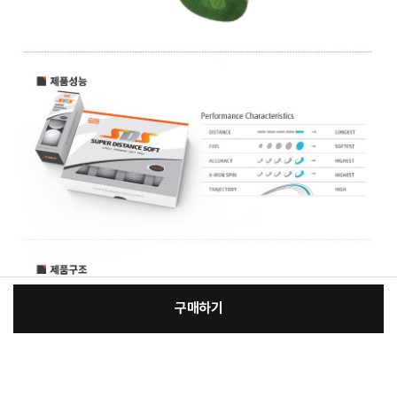
구매하기
[필수] 선택
장
총 상품 금액
48,400
원