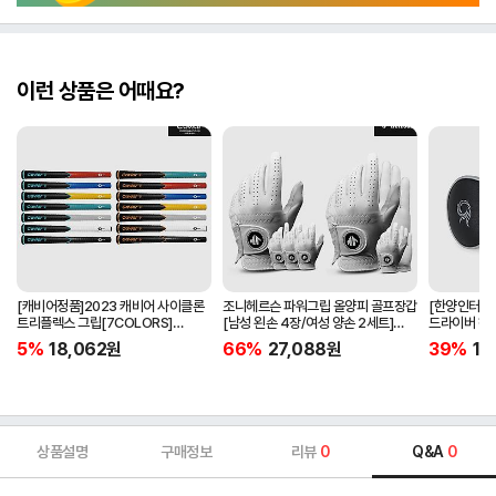
이런 상품은 어때요?
[캐비어정품]2023 캐비어 사이클론
조니헤르슨 파워그립 올양피 골프장갑
[한양인터내셔
트리플렉스 그립[7COLORS]
[남성 왼손 4장/여성 양손 2세트]
드라이버 헤
[라운드][39g/42g/46g/50g]
[화이트][케이스포함]
[HD-302]
5%
18,062
원
66%
27,088
원
39%
15
[R/S 토크]
상품설명
구매정보
리뷰
0
Q&A
0