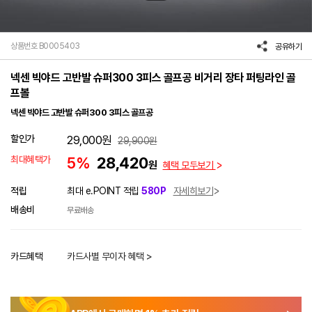
상품번호 B0005403
공유하기
넥센 빅야드 고반발 슈퍼300 3피스 골프공 비거리 장타 퍼팅라인 골
프볼
넥센 빅야드 고반발 슈퍼300 3피스 골프공
할인가
29,000
원
29,900
원
최대혜택가
5%
28,420
원
혜택 모두보기
적립
최대 e.POINT 적립
580P
자세히보기
배송비
무료배송
카드혜택
카드사별 무이자 혜택 >