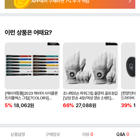
APP에서 구매하면
1
% 추가 적립
이런 상품은 어때요?
[캐비어정품]2023 캐비어 사이클론
조니헤르슨 파워그립 올양피 골프장갑
[한양인터내셔
트리플렉스 그립[7COLORS]
[남성 왼손 4장/여성 양손 2세트]
드라이버 헤
[라운드][39g/42g/46g/50g]
[화이트][케이스포함]
[HD-302]
5%
18,062
원
66%
27,088
원
39%
15
[R/S 토크]
상품설명
구매정보
리뷰
0
Q&A
0