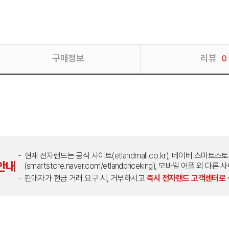
구매정보
리뷰
0
현재 전자랜드는 공식 사이트(etlandmall.co.kr), 네이버 스마트스
안내
(smartstore.naver.com/etlandpriceking), 모바일 어플 
판매자가 현금 거래 요구 시, 거부하시고
즉시 전자랜드 고객센터로