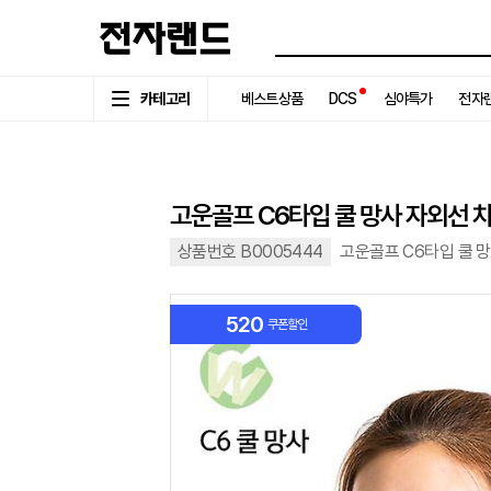
카테고리
베스트상품
DCS
심야특가
전자랜
고운골프 C6타입 쿨 망사 자외선 
상품번호 B0005444
고운골프 C6타입 쿨 
520
쿠폰할인