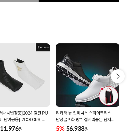
터내셔널정품]2024 켈윈 PU
리카타 뉴 알피닉스 스파이크리스
[2더
버[남여공용][2COLORS]
남성골프화 방수 접지력좋은 남자
퍼팅
C320]
골프신발 C27102/신발가방제공
11,976
5%
56,938
5%
원
원