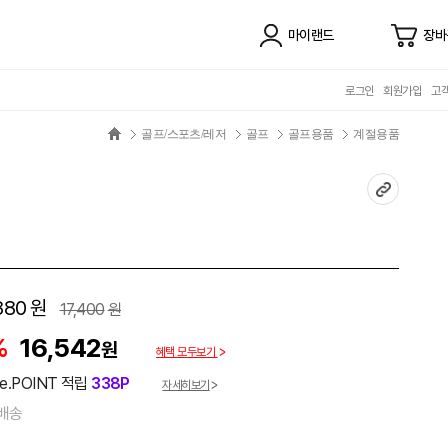
마이랜드
장바
로그인
회원가입
고
골프/스포츠/레저
골프
골프용품
계절용품
880
원
17,400
원
%
16,542
원
혜택 모두보기
e.POINT 적립
338P
자세히보기
배송