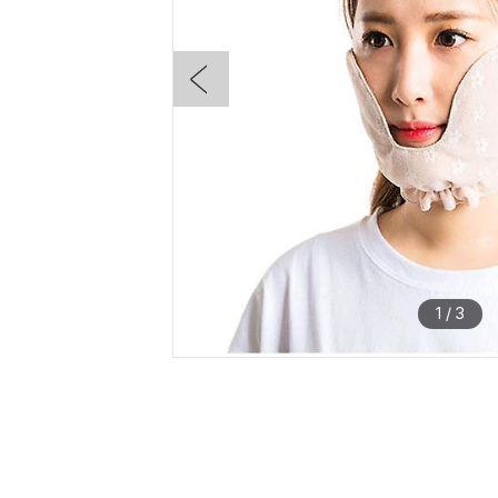
1
/
3