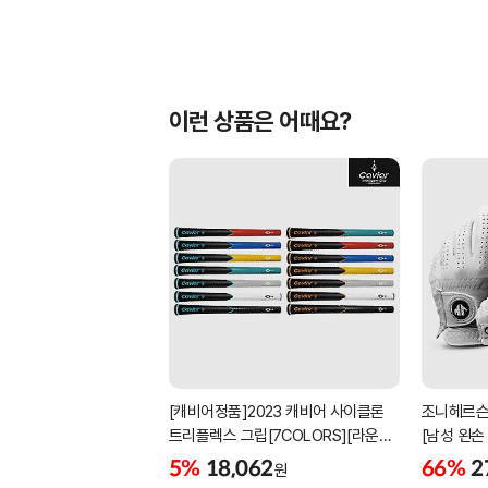
이런 상품은 어때요?
[캐비어정품]2023 캐비어 사이클론
조니헤르슨
트리플렉스 그립[7COLORS][라운드]
[남성 왼손
[39g/42g/46g/50g][R/S 토크]
[화이트][
5%
18,062
66%
2
원