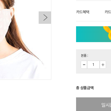
카드혜택
카드
본품
:
총 상품금액
일시