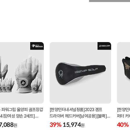
 파워그립 올양피 골프장갑
[한양인터내셔널정품]2023 겜프
[한양인
 4장/여성 양손 2세트]
드라이버 헤드커버[남여공용][블랙]
퍼터 커
케이스포함]
[HD-302]
[KW-P
7,088
39%
15,974
40%
원
원