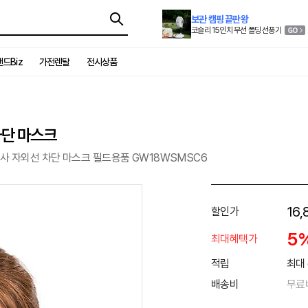
보관 캠핑 끝판왕
코슬리 15인치 무선 폴딩 선풍기
드Biz
가전렌탈
전시상품
차단 마스크
망사 자외선 차단 마스크 필드용품 GW18WSMSC6
16,
할인가
5
최대혜택가
적립
최대 
배송비
무료