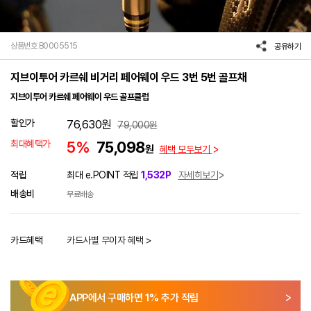
상품번호 B0005515
공유하기
지브이투어 카르쉐 비거리 페어웨이 우드 3번 5번 골프채
지브이투어 카르쉐 페어웨이 우드 골프클럽
할인가
76,630
원
79,000
원
최대혜택가
5%
75,098
원
혜택 모두보기
적립
최대 e.POINT 적립
1,532P
자세히보기
배송비
무료배송
카드혜택
카드사별 무이자 혜택 >
APP에서 구매하면
1
% 추가 적립