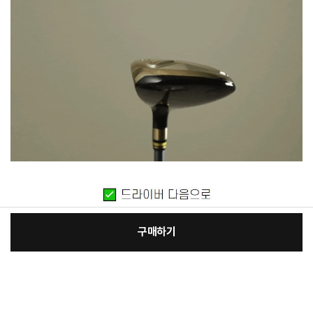
구매하기
[필수] 골프클럽구분
장
총 상품 금액
76,630
원
바