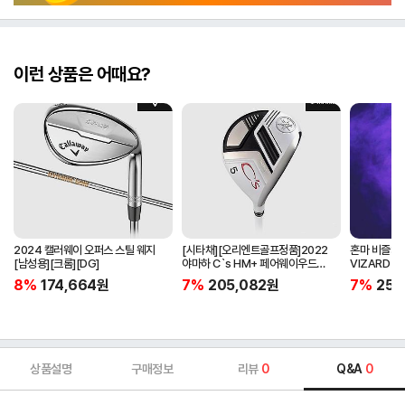
이런 상품은 어때요?
2024 캘러웨이 오퍼스 스틸 웨지
[시타채][오리엔트골프정품]2022
혼마 비즐3 
[남성용][크롬][DG]
야마하 C`s HM+ 페어웨이우드
VIZARD 
[여성용][화이트][C`s HM+
클럽케이스
8%
174,664
원
7%
205,082
원
7%
258
ORIGINAL]
상품설명
구매정보
리뷰
0
Q&A
0