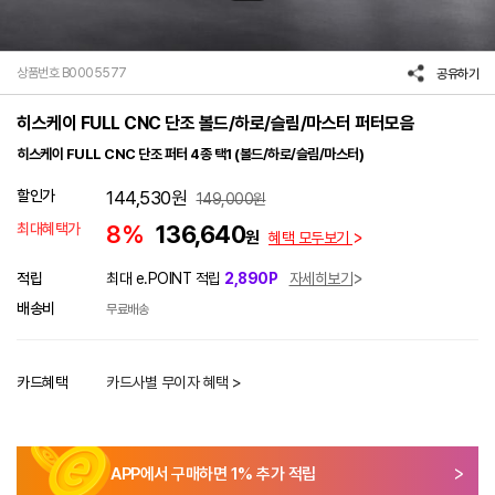
상품번호 B0005577
공유하기
히스케이 FULL CNC 단조 볼드/하로/슬림/마스터 퍼터모음
히스케이 FULL CNC 단조 퍼터 4종 택1 (볼드/하로/슬림/마스터)
할인가
144,530
원
149,000
원
최대혜택가
8%
136,640
원
혜택 모두보기
적립
최대 e.POINT 적립
2,890P
자세히보기
배송비
무료배송
카드혜택
카드사별 무이자 혜택 >
APP에서 구매하면
1
% 추가 적립