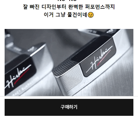
구매하기
[필수] 골프클럽구분
장
총 상품 금액
144,530
원