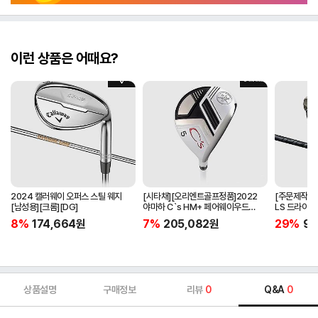
이런 상품은 어때요?
2024 캘러웨이 오퍼스 스틸 웨지
[시타채][오리엔트골프정품]2022
[주문제작]2
[남성용][크롬][DG]
야마하 C`s HM+ 페어웨이우드
LS 드라이버[
[여성용][화이트][C`s HM+
BLACK]
8%
174,664
원
7%
205,082
원
29%
97
ORIGINAL]
상품설명
구매정보
리뷰
0
Q&A
0