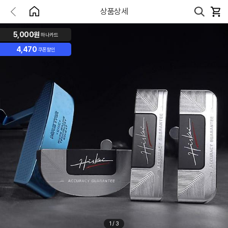
상품상세
5,000원
하나카드
4,470
쿠폰할인
1
/
3