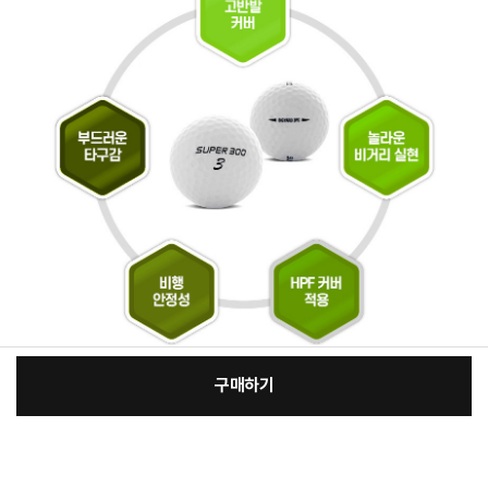
구매하기
[필수] 선택
장
총 상품 금액
96,030
원