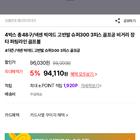
상품번호 B0005593
공유하기
4박스 총48구/넥센 빅야드 고반발 슈퍼300 3피스 골프공 비거리 장
타 퍼팅라인 골프볼
4더즌 /넥센 빅야드 고반발 슈퍼300 3피스 골프공
할인가
96,030
원
99,000
원
최대혜택가
5%
94,110
원
혜택 모두보기
적립
최대 e.POINT 적립
1,920P
자세히보기
배송비
무료배송
카드혜택
카드사별 무이자 혜택 >