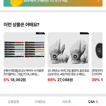
APP에서 구매하면
1
% 추가 적립
이런 상품은 어때요?
[캐비어정품]2023 캐비어 사이클론
조니헤르슨 파워그립 올양피 골프장갑
[한양인터내셔
트리플렉스 그립[7COLORS]
[남성 왼손 4장/여성 양손 2세트]
드라이버 헤
[라운드][39g/42g/46g/50g]
[화이트][케이스포함]
[HD-302]
5%
18,062
원
66%
27,088
원
39%
15
[R/S 토크]
상품설명
구매정보
리뷰
0
Q&A
0