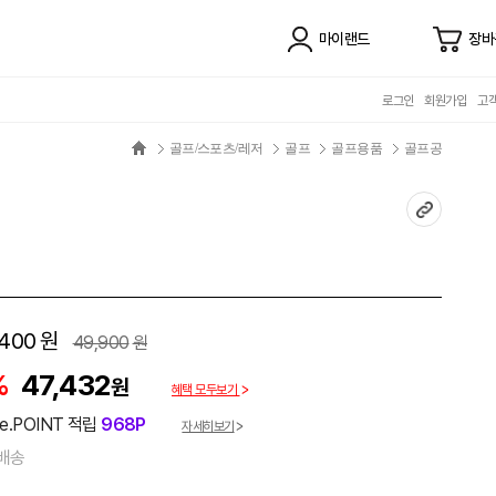
마이랜드
장바
로그인
회원가입
고
골프/스포츠/레저
골프
골프용품
골프공
,400
원
49,900
원
%
47,432
원
혜택 모두보기
e.POINT 적립
968P
자세히보기
배송