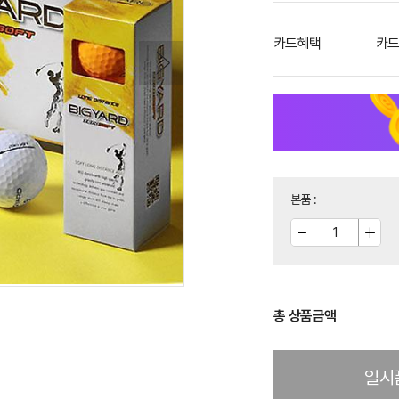
카드혜택
카드
본품
:
총 상품금액
일시