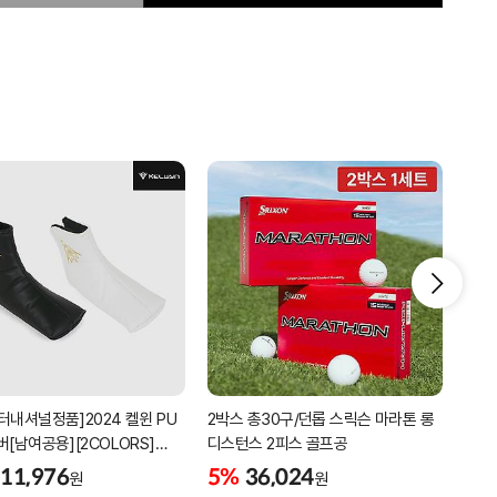
터내셔널정품]2024 켈윈 PU
2박스 총30구/던롭 스릭슨 마라톤 롱
리카
버[남여공용][2COLORS]
디스턴스 2피스 골프공
남성
C320]
골프
11,976
5%
36,024
5%
원
원