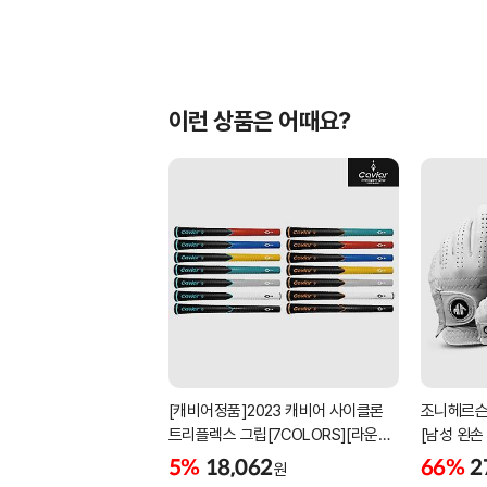
이런 상품은 어때요?
[캐비어정품]2023 캐비어 사이클론
조니헤르슨
트리플렉스 그립[7COLORS][라운드]
[남성 왼손
[39g/42g/46g/50g][R/S 토크]
[화이트][
5%
18,062
66%
2
원