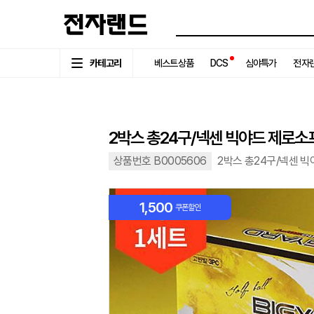
카테고리
베스트상품
DCS
심야특가
전자랜
2박스 총24구/넥센 빅야드 제로소
상품번호 B0005606
2박스 총24구/넥센 
1,500
쿠폰할인