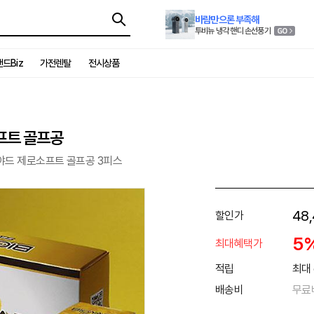
바람만으론 부족해
투비뉴 냉각 핸디 손선풍기
드Biz
가전렌탈
전시상품
프트 골프공
빅야드 제로소프트 골프공 3피스
48
할인가
5
최대혜택가
적립
최대 
배송비
무료