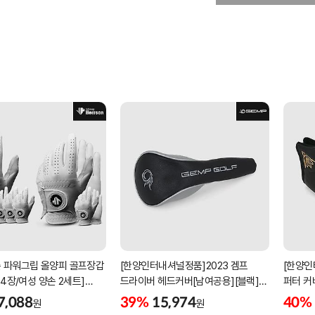
 파워그립 올양피 골프장갑
[한양인터내셔널정품]2023 겜프
[한양인
 4장/여성 양손 2세트]
드라이버 헤드커버[남여공용][블랙]
퍼터 커
케이스포함]
[HD-302]
[KW-P
7,088
39%
15,974
40%
원
원