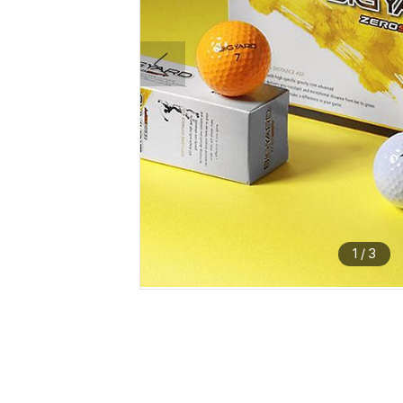
1
/
3