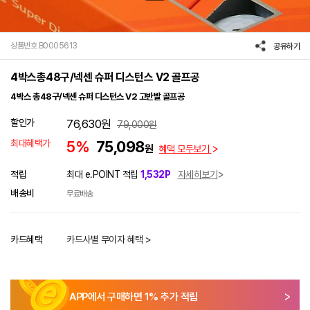
상품번호 B0005613
공유하기
4박스총48구/넥센 슈퍼 디스턴스 V2 골프공
4박스 총48구/넥센 슈퍼 디스턴스 V2 고반발 골프공
할인가
76,630
원
79,000
원
최대혜택가
5%
75,098
원
혜택 모두보기
적립
최대 e.POINT 적립
1,532P
자세히보기
배송비
무료배송
카드혜택
카드사별 무이자 혜택 >
APP에서 구매하면
1
% 추가 적립