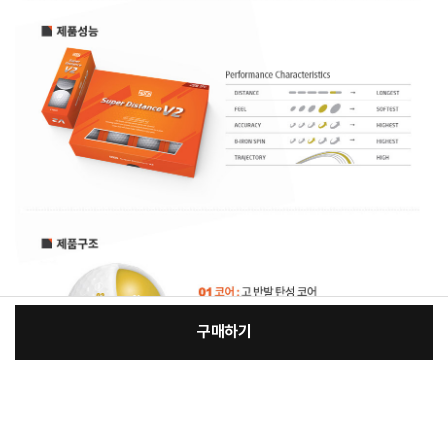
구매하기
:
본품
장
76,630원
총 상품 금액
76,630
원
바