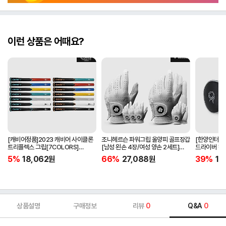
이런 상품은 어때요?
[캐비어정품]2023 캐비어 사이클론
조니헤르슨 파워그립 올양피 골프장갑
[한양인터내셔
트리플렉스 그립[7COLORS]
[남성 왼손 4장/여성 양손 2세트]
드라이버 헤
[라운드][39g/42g/46g/50g]
[화이트][케이스포함]
[HD-302]
5%
18,062
원
66%
27,088
원
39%
15
[R/S 토크]
상품설명
구매정보
리뷰
0
Q&A
0