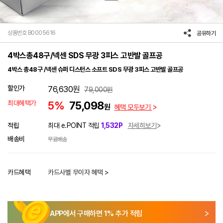
상품번호 B0005616
공유하기
4박스총48구/넥센 SDS 무광 3피스 고반발 골프공
4박스 총48구 /넥센 슈퍼 디스턴스 소프트 SDS 무광 3피스 고반발 골프공
할인가
76,630
원
79,000
원
최대혜택가
5%
75,098
원
혜택 모두보기
적립
최대 e.POINT 적립
1,532P
자세히보기
배송비
무료배송
카드혜택
카드사별 무이자 혜택 >
APP에서 구매하면
1
% 추가 적립