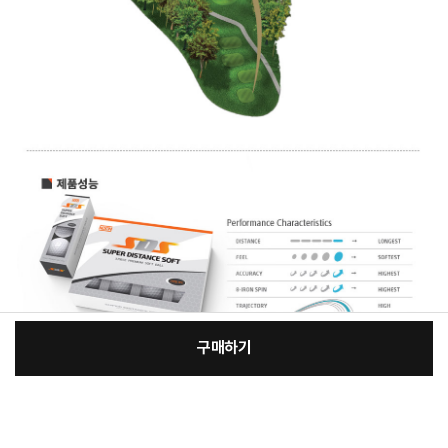
구매하기
[필수] 선택
장
총 상품 금액
76,630
원