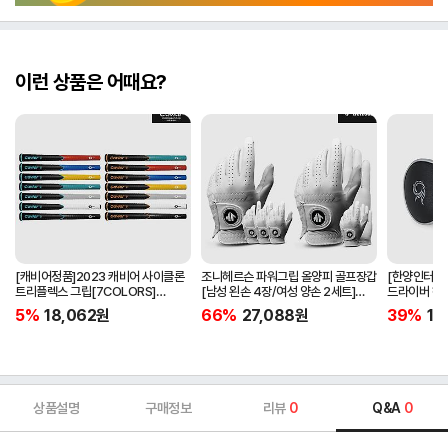
이런 상품은 어때요?
[캐비어정품]2023 캐비어 사이클론
조니헤르슨 파워그립 올양피 골프장갑
[한양인터내셔
트리플렉스 그립[7COLORS]
[남성 왼손 4장/여성 양손 2세트]
드라이버 헤
[라운드][39g/42g/46g/50g]
[화이트][케이스포함]
[HD-302]
5%
18,062
원
66%
27,088
원
39%
15
[R/S 토크]
상품설명
구매정보
리뷰
0
Q&A
0