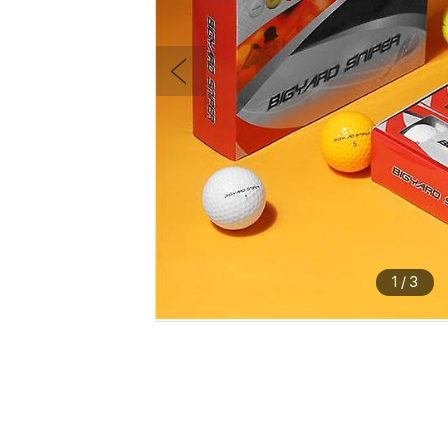
1
/
3