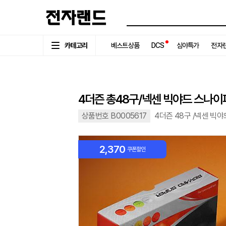
카테고리
베스트상품
DCS
심야특가
전자랜
4더즌 총48구/넥센 빅야드 스나이
상품번호 B0005617
4더즌 48구 /넥센 빅
2,370
쿠폰할인