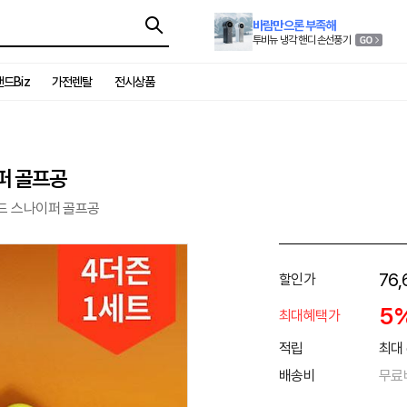
바람만으론 부족해
투비뉴 냉각 핸디 손선풍기
드Biz
가전렌탈
전시상품
퍼 골프공
야드 스나이퍼 골프공
76,
할인가
5
최대혜택가
적립
최대 
배송비
무료