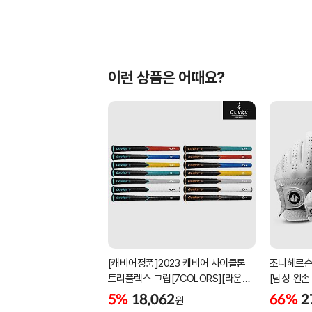
이런 상품은 어때요?
[캐비어정품]2023 캐비어 사이클론
조니헤르슨
트리플렉스 그립[7COLORS][라운드]
[남성 왼손
[39g/42g/46g/50g][R/S 토크]
[화이트][
5%
18,062
66%
2
원