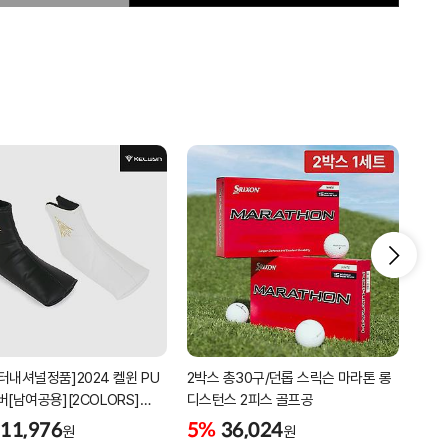
터내셔널정품]2024 켈윈 PU
2박스 총30구/던롭 스릭슨 마라톤 롱
리카
버[남여공용][2COLORS]
디스턴스 2피스 골프공
남성
C320]
골프
11,976
5%
36,024
5%
원
원