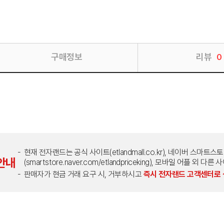
구매정보
리뷰
0
현재 전자랜드는 공식 사이트(etlandmall.co.kr), 네이버 스마트스
안내
(smartstore.naver.com/etlandpriceking), 모바일 어플 
판매자가 현금 거래 요구 시, 거부하시고
즉시 전자랜드 고객센터로