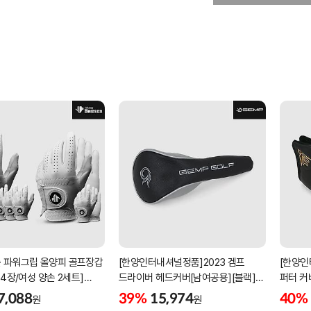
 파워그립 올양피 골프장갑
[한양인터내셔널정품]2023 겜프
[한양인
 4장/여성 양손 2세트]
드라이버 헤드커버[남여공용][블랙]
퍼터 커
케이스포함]
[HD-302]
[KW-P
7,088
39%
15,974
40%
원
원