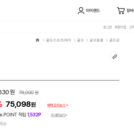
마이랜드
장바
로그인
회원가입
고
골프/스포츠/레저
골프
골프용품
골프공
630
원
79,000
원
%
75,098
원
혜택 모두보기
e.POINT 적립
1,532P
자세히보기
배송