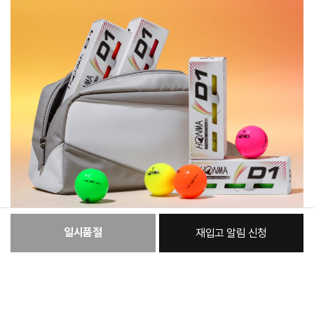
일시품절
재입고 알림 신청
:
본품
36,370원
총 상품 금액
36,370
원