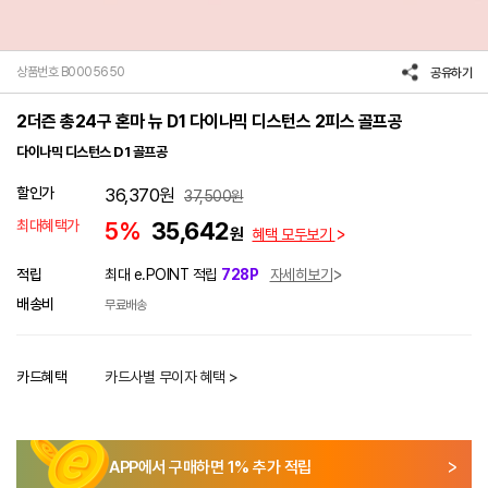
상품번호 B0005650
공유하기
2더즌 총24구 혼마 뉴 D1 다이나믹 디스턴스 2피스 골프공
다이나믹 디스턴스 D1 골프공
할인가
36,370
원
37,500
원
최대혜택가
5%
35,642
원
혜택 모두보기
적립
최대 e.POINT 적립
728P
자세히보기
배송비
무료배송
카드혜택
카드사별 무이자 혜택 >
APP에서 구매하면
1
% 추가 적립