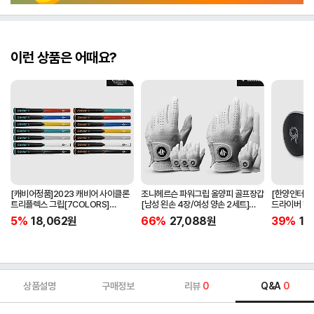
이런 상품은 어때요?
[캐비어정품]2023 캐비어 사이클론
조니헤르슨 파워그립 올양피 골프장갑
[한양인터내셔
트리플렉스 그립[7COLORS]
[남성 왼손 4장/여성 양손 2세트]
드라이버 헤
[라운드][39g/42g/46g/50g]
[화이트][케이스포함]
[HD-302]
5%
18,062
원
66%
27,088
원
39%
15
[R/S 토크]
상품설명
구매정보
리뷰
0
Q&A
0