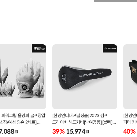
 파워그립 올양피 골프장갑
[한양인터내셔널정품]2023 겜프
[한양인
 4장/여성 양손 2세트]
드라이버 헤드커버[남여공용][블랙]
퍼터 커
케이스포함]
[HD-302]
[KW-P
7,088
39%
15,974
40%
원
원