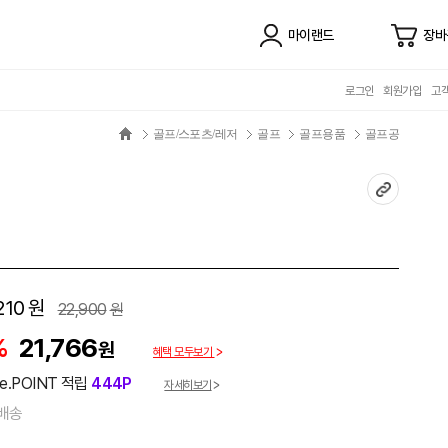
마이랜드
장바
로그인
회원가입
고
골프/스포츠/레저
골프
골프용품
골프공
210
원
22,900
원
%
21,766
원
혜택 모두보기
e.POINT 적립
444P
자세히보기
배송