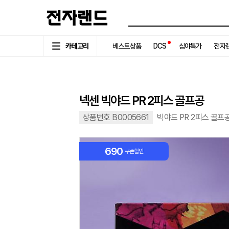
카테고리
베스트상품
DCS
심야특가
전자랜
넥센 빅야드 PR 2피스 골프공
상품번호 B0005661
빅야드 PR 2피스 골프공
690
쿠폰할인