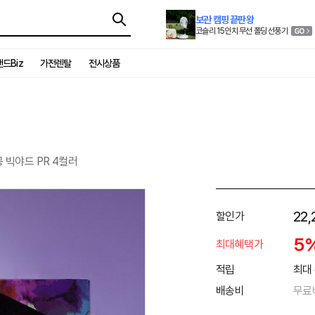
보관 캠핑 끝판왕
코슬리 15인치 무선 폴딩 선풍기
드Biz
가전렌탈
전시상품
 빅야드 PR 4컬러
22,
할인가
5
최대혜택가
적립
최대 
배송비
무료