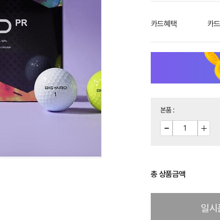
카드혜택
카드
본품
:
총 상품금액
일시