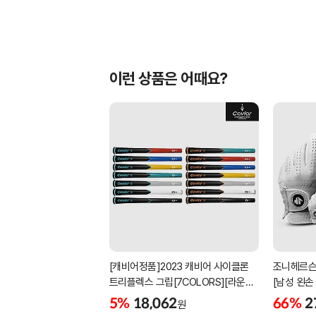
이런 상품은 어때요?
[캐비어정품]2023 캐비어 사이클론
조니헤르슨
트리플렉스 그립[7COLORS][라운드]
[남성 왼손
[39g/42g/46g/50g][R/S 토크]
[화이트][
5%
18,062
66%
2
원