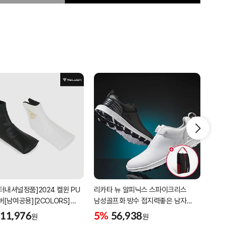
터내셔널정품]2024 켈윈 PU
리카타 뉴 알피닉스 스파이크리스
[2더
버[남여공용][2COLORS]
남성골프화 방수 접지력좋은 남자
퍼팅
C320]
골프신발 C27102/신발가방제공
11,976
5%
56,938
5%
원
원