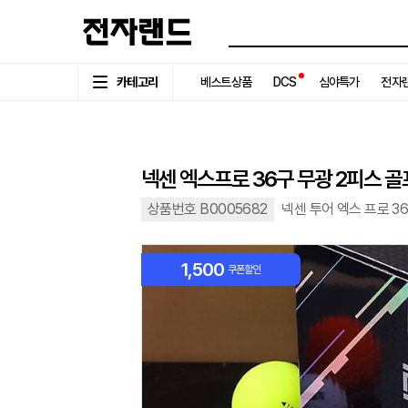
카테고리
베스트상품
DCS
심야특가
전자랜
넥센 엑스프로 36구 무광 2피스 
상품번호 B0005682
넥센 투어 엑스 프로 3
1,500
쿠폰할인