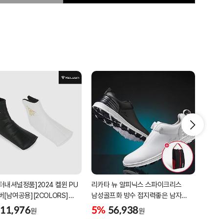
터내셔널정품]2024 켈윈 PU
리카타 뉴 알피닉스 스파이크리스
[2더
버[남여공용][2COLORS]
남성골프화 방수 접지력좋은 남자
퍼팅
C320]
골프신발 C27102/신발가방제공
11,976
5%
56,938
5%
원
원