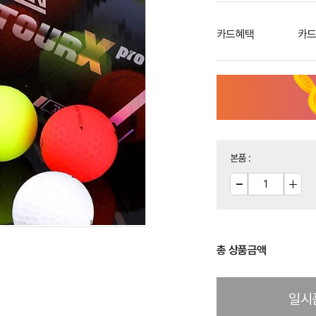
카드혜택
카드
본품
:
총 상품금액
일시