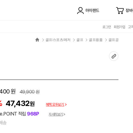
마이랜드
장바
로그인
회원가입
고
골프/스포츠/레저
골프
골프용품
골프공
,400
원
49,900
원
%
47,432
원
혜택 모두보기
e.POINT 적립
968P
자세히보기
배송