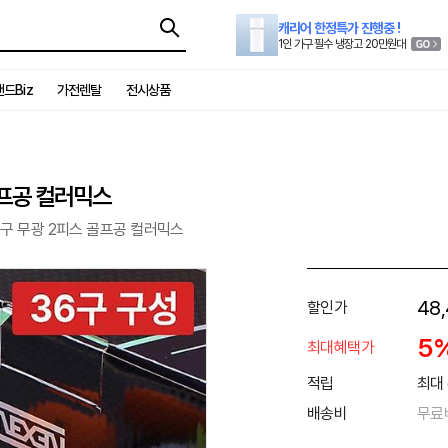
캐리어 한정특가 진행중 !
1인 가구 필수 냉장고 20만원대
드Biz
가전렌탈
전시상품
골프공 컬러믹스
6구 무광 2피스 골프공 컬러믹스
48
할인가
5
최대혜택가
적립
최대 
배송비
무료