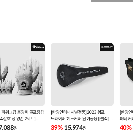
 파워그립 올양피 골프장갑
[한양인터내셔널정품]2023 겜프
[한양인
 4장/여성 양손 2세트]
드라이버 헤드커버[남여공용][블랙]
퍼터 커
케이스포함]
[HD-302]
[KW-P
7,088
39%
15,974
40%
원
원