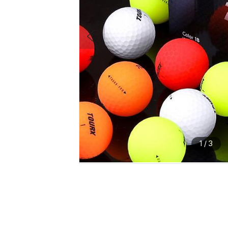
1
/
3