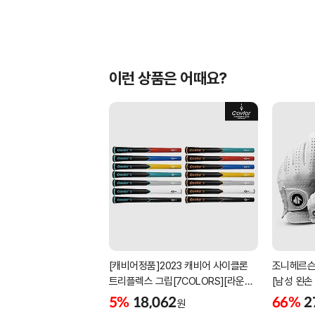
이런 상품은 어때요?
[캐비어정품]2023 캐비어 사이클론
조니헤르슨
트리플렉스 그립[7COLORS][라운드]
[남성 왼손
[39g/42g/46g/50g][R/S 토크]
[화이트][
5%
18,062
66%
2
원